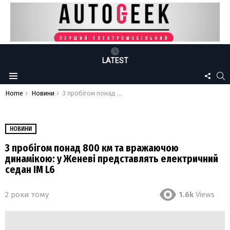
LATEST
FOLLO
S
Menu
US
You are here:
Home
Новини
З пробігом понад 800 км та вражаючою динамікою: у Женеві представлять електричний седан IM L6
НОВИНИ
З пробігом понад 800 км та вражаючою
динамікою: у Женеві представлять електричний
седан IM L6
2 роки тому
1.6k
Views