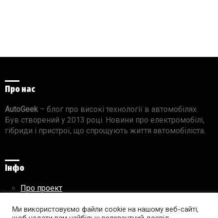
Про нас
AutoGeek
– блог про високі технології в автомобілях.
Був створений у 2013 році. Новини про електромобілі,
гібриди і пристрої, що спрощують життя автомобіліста.
Інфо
Про проект
Реклама на сайті
Правила використання матеріалів
Ми використовуємо файли cookie на нашому веб-сайті,