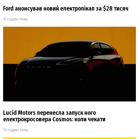
Ford анонсував новий електропікап за $28 тисяч
11 годин тому
Lucid Motors перенесла запуск ного
електрокросовера Cosmos: коли чекати
12 годин тому