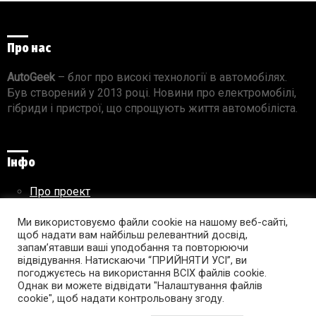
Про нас
AutoGeek
– блог про високі технології в автомобілях.
Був створений у 2013 році. Новини про електромобілі,
гібриди і пристрої, що спрощують життя автомобіліста.
Інфо
Про проект
Реклама на сайті
Правила використання матеріалів
Ми використовуємо файли cookie на нашому веб-сайті,
щоб надати вам найбільш релевантний досвід,
запам’ятавши ваші уподобання та повторюючи
відвідування. Натискаючи “ПРИЙНЯТИ УСІ”, ви
погоджуєтесь на використання ВСІХ файлів cookie.
Підпишись на AutoGeek!
Однак ви можете відвідати "Налаштування файлів
cookie", щоб надати контрольовану згоду.
facebook
twitter
instagram
youtube
tumblr
linkedin