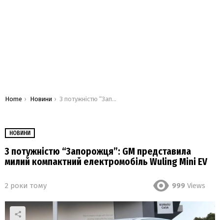
You are here:
Home
Новини
З потужністю “Запорожця”: GM представила милий компактний електромобіль Wuling Mini EV
НОВИНИ
З потужністю “Запорожця”: GM представила
милий компактний електромобіль Wuling Mini EV
2 роки тому
999
Views