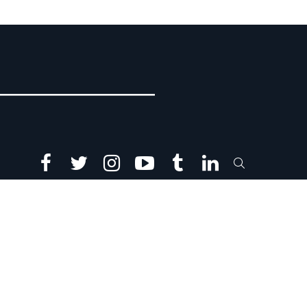
facebook
twitter
instagram
youtube
tumblr
linkedin
SEARCH