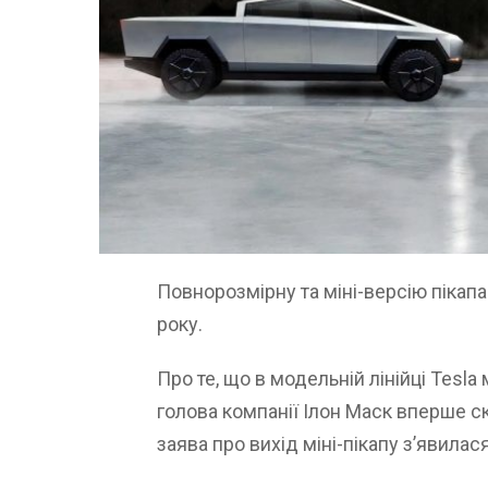
Повнорозмірну та міні-версію пікапа
року.
Про те, що в модельній лінійці Tesl
голова компанії Ілон Маск вперше ск
заява про вихід міні-пікапу з’явилас