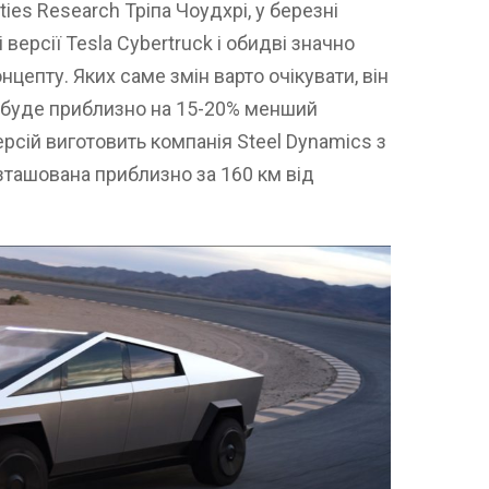
ties Research Тріпа Чоудхрі, у березні
версії Tesla Cybertruck і обидві значно
нцепту. Яких саме змін варто очікувати, він
п буде приблизно на 15-20% менший
рсій виготовить компанія Steel Dynamics з
зташована приблизно за 160 км від