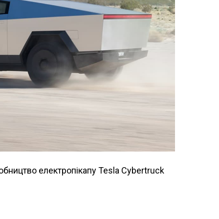
обництво електропікапу Tesla Cybertruck