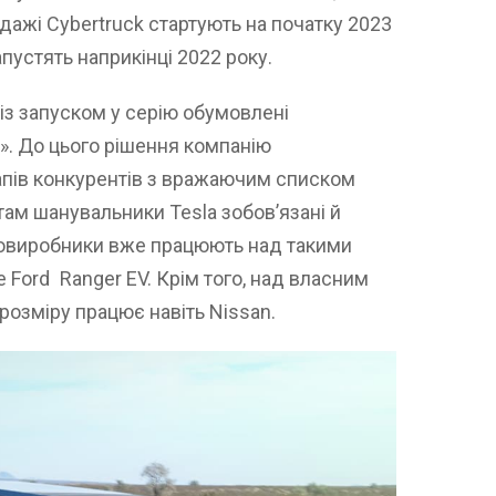
одажі Cybertruck стартують на початку 2023
апустять наприкінці 2022 року.
 із запуском у серію обумовлені
». До цього рішення компанію
апів конкурентів з вражаючим списком
там шанувальники Tesla зобов’язані й
автовиробники вже працюють над такими
 Ford Ranger EV. Крім того, над власним
розміру працює навіть Nissan.