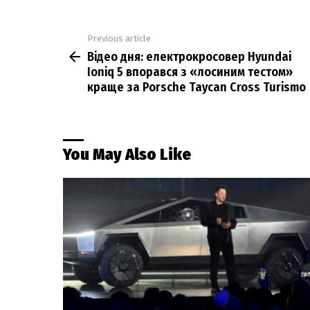
Previous article
See
Відео дня: електрокросовер Hyundai
more
Ioniq 5 впорався з «лосиним тестом»
краще за Porsche Taycan Cross Turismo
You May Also Like