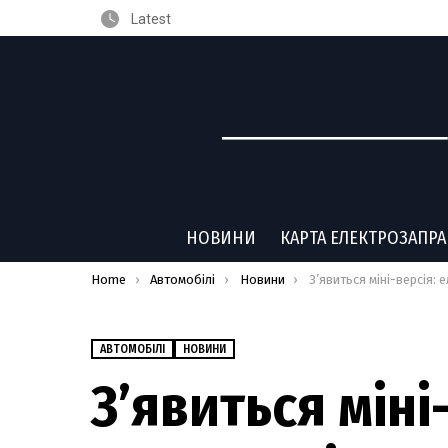
Latest
НОВИНИ
КАРТА ЕЛЕКТРОЗАПР
You are here:
Home
Автомобілі
Новини
З’явиться міні-версія: електропікап Tesla Cybertru
АВТОМОБІЛІ
НОВИНИ
З’явиться міні