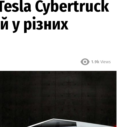
Tesla Cybertruck
й у різних
1.9k
Views