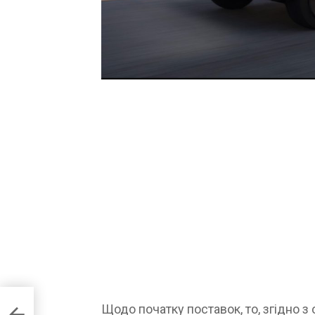
oniq
Щодо початку поставок, то, згідно з
 за