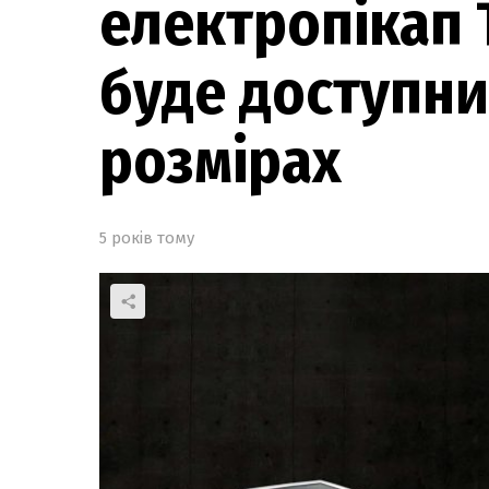
електропікап 
буде доступни
розмірах
5 років тому