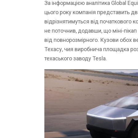
За інформацією аналітика Global Equi
цього року компанія представить дві 
відрізнятимуться від початкового ко
не поточнив, додавши, що міні-піка
від повнорозмірного. Кузови обох ве
Техасу, чия виробнича площадка ро
техаського заводу Tesla.