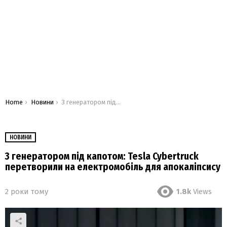
You are here:
Home
Новини
З генератором під капотом: Tesla Cybertruck перетворили на електромобіль для апокаліпсису
НОВИНИ
З генератором під капотом: Tesla Cybertruck
перетворили на електромобіль для апокаліпсису
2 роки тому
1.8k
Views