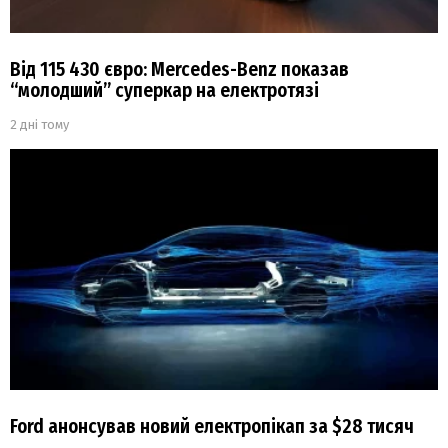
Від 115 430 євро: Mercedes-Benz показав
“молодший” суперкар на електротязі
2 дні тому
Ford анонсував новий електропікап за $28 тисяч