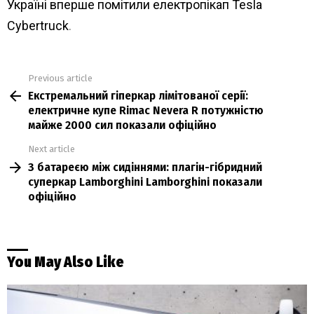
Україні вперше помітили електропікап Tesla
Cybertruck
.
Previous article
See
Екстремальний гіперкар лімітованої серії:
more
електричне купе Rimac Nevera R потужністю
майже 2000 сил показали офіційно
Next article
З батареєю між сидіннями: плагін-гібридний
суперкар Lamborghini Lamborghini показали
офіційно
You May Also Like