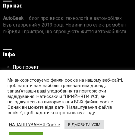
Про нас
AutoGeek
– блог про високі технології в автомобілях.
Був створений у 2013 році. Новини про електромобілі,
гібриди і пристрої, що спрощують життя автомобіліста.
Інфо
Про проект
Реклама на сайті
Ми використовуємо файли cookie на нашому веб-сайті,
Правила використання матеріалів
щоб надати вам найбільш релевантний досвід,
запам’ятавши ваші уподобання та повторюючи
відвідування. Натискаючи “ПРИЙНЯТИ УСІ”, ви
погоджуєтесь на використання ВСІХ файлів cookie.
Підпишись на AutoGeek!
Однак ви можете відвідати "Налаштування файлів
cookie", щоб надати контрольовану згоду.
facebook
twitter
instagram
youtube
tumblr
linkedin
НАЛАШТУВАННЯ Cookie
ВІДМОВИТИ УСІМ