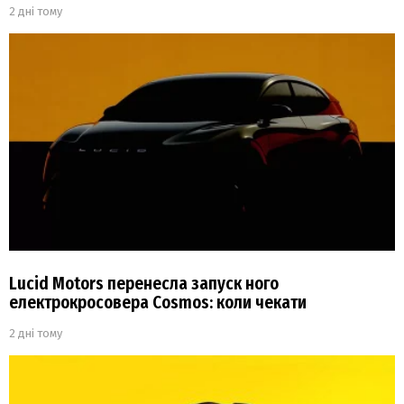
2 дні тому
Lucid Motors перенесла запуск ного
електрокросовера Cosmos: коли чекати
2 дні тому