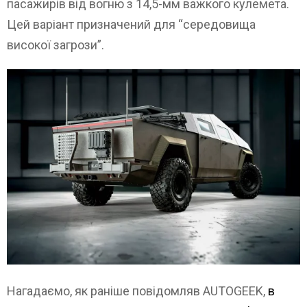
пасажирів від вогню з 14,5-мм важкого кулемета.
Цей варіант призначений для “середовища
високої загрози”.
Нагадаємо, як раніше повідомляв AUTOGEEK,
в