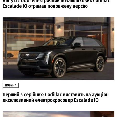
Від $132 000: електричний позашляховик Cadillac
Escalade IQ отримав подовжену версію
НОВИНИ
Перший з серійних: Cadillac виставить на аукціон
ексклюзивний електрокросовер Escalade IQ