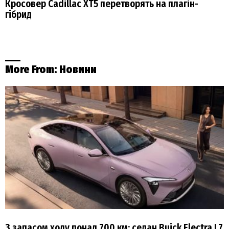
Кросовер Cadillac XT5 перетворять на плагін-
гібрид
More From:
Новини
З запасом ходу понад 700 км: седан Buick Electra L7