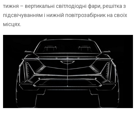
тижня – вертикальні світлодіодні фари, решітка з
підсвічуванням і нижній повітрозабірник на своїх
місцях.