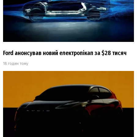
Ford анонсував новий електропікап за $28 тисяч
18 годин тому