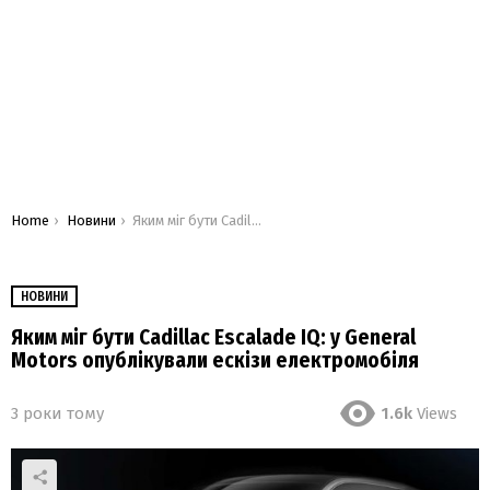
You are here:
Home
Новини
Яким міг бути Cadillac Escalade IQ: у General Motors опублікували ескізи електромобіля
НОВИНИ
Яким міг бути Cadillac Escalade IQ: у General
Motors опублікували ескізи електромобіля
3 роки тому
1.6k
Views