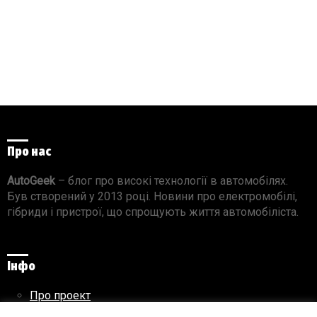
Про нас
AutoGeek
– блог про високі технології в автомобілях.
Був створений у 2013 році. Новини про електромобілі,
гібриди і пристрої, що спрощують життя автомобіліста.
Інфо
Про проект
Реклама на сайті