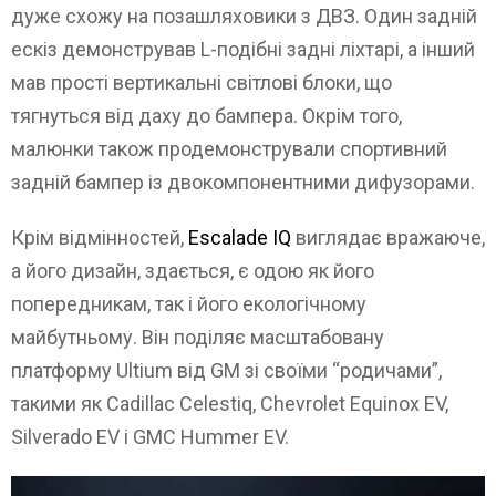
дуже схожу на позашляховики з ДВЗ. Один задній
ескіз демонстрував L-подібні задні ліхтарі, а інший
мав прості вертикальні світлові блоки, що
тягнуться від даху до бампера. Окрім того,
малюнки також продемонстрували спортивний
задній бампер із двокомпонентними дифузорами.
Крім відмінностей,
Escalade IQ
виглядає вражаюче,
а його дизайн, здається, є одою як його
попередникам, так і його екологічному
майбутньому. Він поділяє масштабовану
платформу Ultium від GM зі своїми “родичами”,
такими як Cadillac Celestiq, Chevrolet Equinox EV,
Silverado EV і GMC Hummer EV.