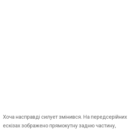
Хоча насправді силует змінився. На передсерійних
ескізах зображено прямокутну задню частину,