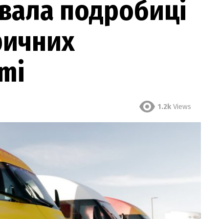
увала подробиці
ричних
mi
1.2k
Views