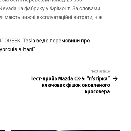
 Nevada на фабрику у Фрімонт. За словами
і мають нижчі експлуатаційні витрати, ніж
AUTOGEEK,
Tesla веде перемовини про
гонів в Італії
.
Next article
Тест-драйв Mazda CX-5: “п’ятірка”
ключових фішок оновленого
кросовера