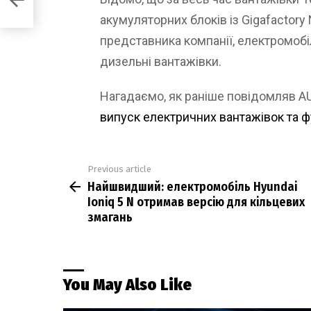
гань
акумуляторних блоків із Gigafactory
представника компанії, електромобіл
дизельні вантажівки.
Нагадаємо, як раніше повідомляв 
випуск електричних вантажівок та фур
Previous article
See
Найшвидший: електромобіль Hyundai
more
Ioniq 5 N отримав версію для кільцевих
змагань
You May Also Like