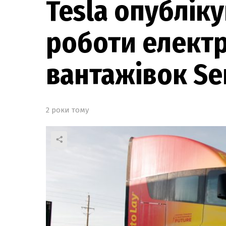
Tesla опублік
роботи елект
вантажівок Se
2 роки тому