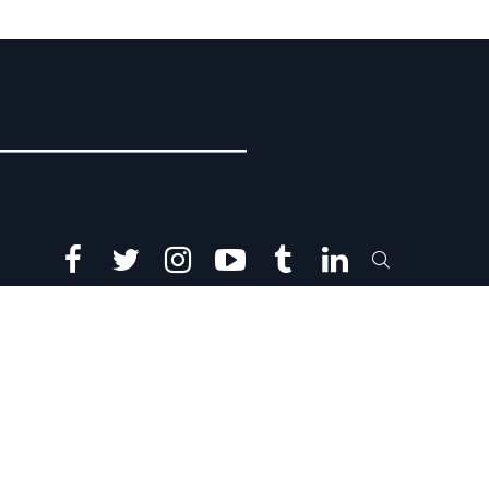
facebook
twitter
instagram
youtube
tumblr
linkedin
SEARCH