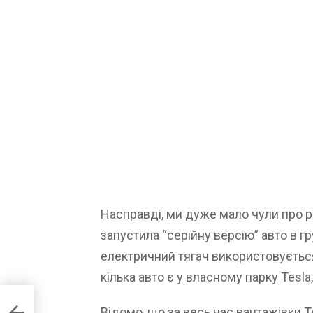
Насправді, ми дуже мало чули про р
запустила “серійну версію” авто в г
електричний тягач використовується
кілька авто є у власному парку Tesl
Ioniq
Відомо, що за весь час вантажівки 