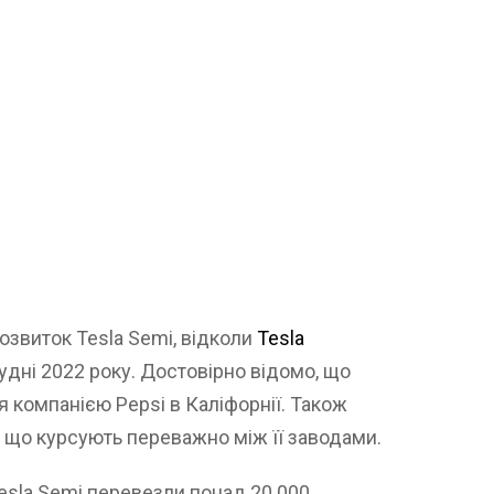
озвиток Tesla Semi, відколи
Tesla
рудні 2022 року. Достовірно відомо, що
 компанією Pepsi в Каліфорнії. Також
a, що курсують переважно між її заводами.
Tesla Semi перевезли понад 20 000