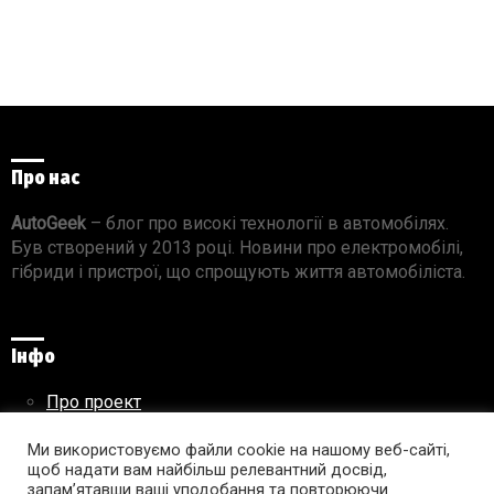
Про нас
AutoGeek
– блог про високі технології в автомобілях.
Був створений у 2013 році. Новини про електромобілі,
гібриди і пристрої, що спрощують життя автомобіліста.
Інфо
Про проект
Реклама на сайті
Ми використовуємо файли cookie на нашому веб-сайті,
Правила використання матеріалів
щоб надати вам найбільш релевантний досвід,
запам’ятавши ваші уподобання та повторюючи