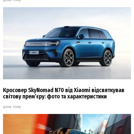
Кросовер SkyNomad N70 від Xiaomi відсвяткував
світову прем’єру: фото та характеристики
день тому