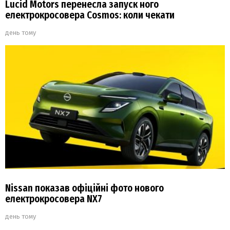
Lucid Motors перенесла запуск ного
електрокросовера Cosmos: коли чекати
день тому
Nissan показав офіційні фото нового
електрокросовера NX7
день тому