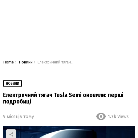
You are here:
Home
Новини
Електричний тягач Tesla Semi оновили: перші подробиці
НОВИНИ
Електричний тягач Tesla Semi оновили: перші
подробиці
9 місяців тому
1.7k
Views