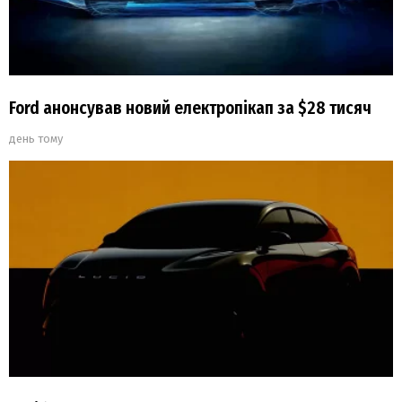
Ford анонсував новий електропікап за $28 тисяч
день тому