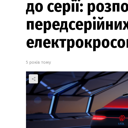
до серії: роз
передсерійних
електрокросо
5 років тому