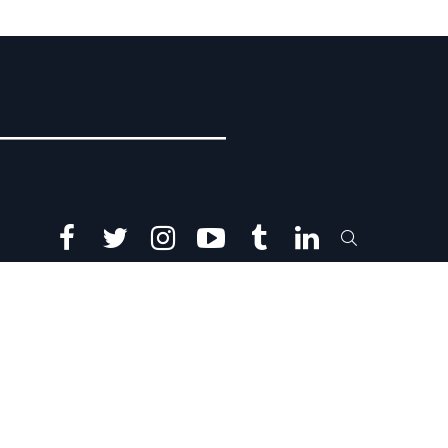
facebook
twitter
instagram
youtube
tumblr
linkedin
SEARCH