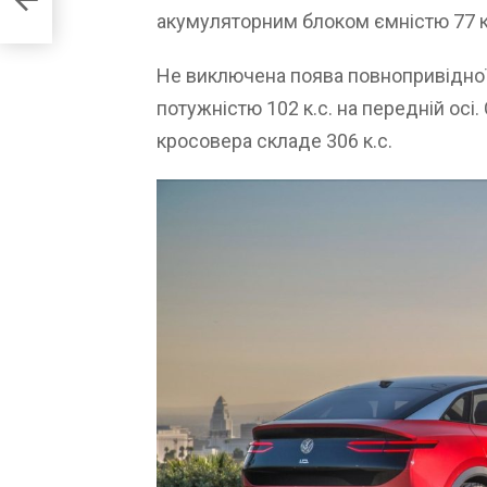
акумуляторним блоком ємністю 77 к
Не виключена поява повнопривідної
потужністю 102 к.с. на передній осі
кросовера складе 306 к.с.