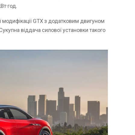
Вт·год.
 модифікації GTX з додатковим двигуном
. Сукупна віддача силової установки такого