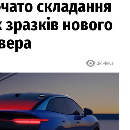
почато складання
 зразків нового
вера
2k
Views