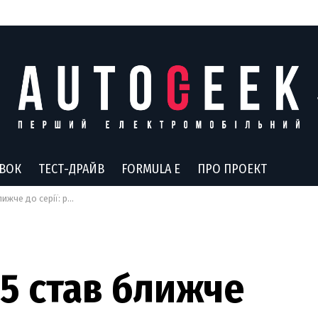
АВОК
ТЕСТ-ДРАЙВ
FORMULA E
ПРО ПРОЕКТ
едсерійних зразків нового електрокросовера
.5 став ближче