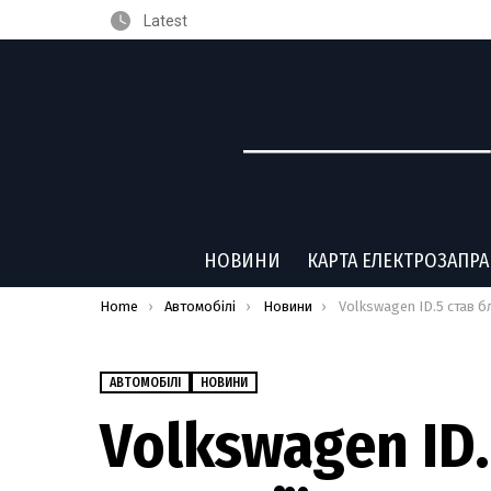
Latest
НОВИНИ
КАРТА ЕЛЕКТРОЗАПР
You are here:
Home
Автомобілі
Новини
Volkswagen ID.5 став ближче до серії: розпочато складання пер
АВТОМОБІЛІ
НОВИНИ
Volkswagen ID