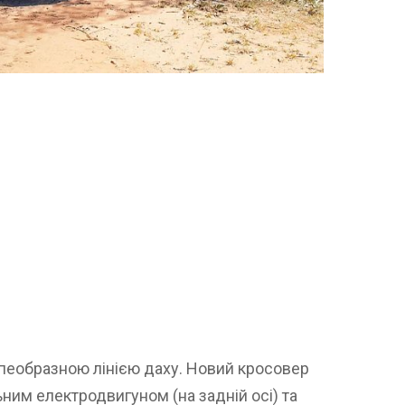
 купеобразною лінією даху. Новий кросовер
им електродвигуном (на задній осі) та