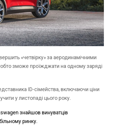
евершить «четвірку» за аеродинамічними
 тобто зможе проїжджати на одному заряді
едставника ID-сімейства, включаючи ціни
учити у листопаді цього року.
kswagen знайшов винуватців
більному ринку.