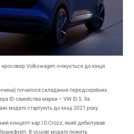
 кросовер Volkswagen очікується до кінця
меччина) почалося складання передсерійних
ра ID-сімейства марки – VW ID.5. За
дажі моделі стартують до кінці 2021 року.
ний концепт-кар I.D.Crozz, який дебютував
 Франкфурті. В основі моделі лежить