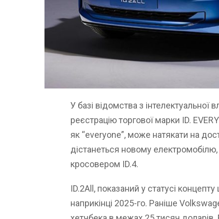
У базі відомства з інтелектуальної
реєстрацію торгової марки ID. EVERY
як “everyone”, може натякати на дос
дістанеться новому електромобілю, я
кросовером ID.4.
ID.2All, показаний у статусі концепт
наприкінці 2025-го. Раніше Volkswag
хетчбека в межах 25 тисяч доларів.