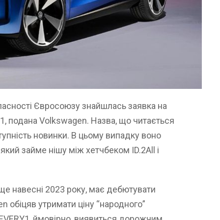
 власності Євросоюзу знайшлась заявка на
1, подана Volkswagen. Назва, що читається
тупність новинки. В цьому випадку воно
кий займе нішу між хетчбеком ID.2All і
у ще навесні 2023 року, має дебютувати
en обіцяв утримати ціну “народного”
 EVERY1, ймовірно, виявиться дорожчим.