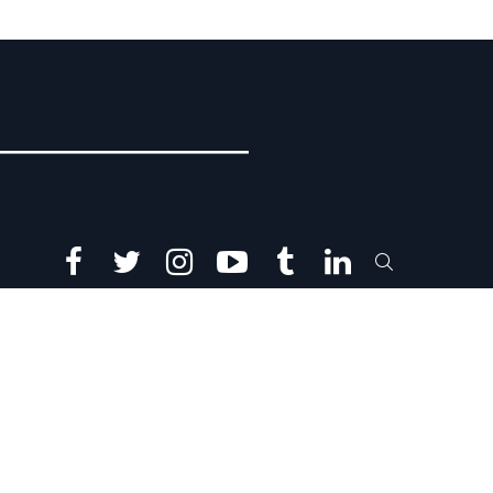
facebook
twitter
instagram
youtube
tumblr
linkedin
SEARCH