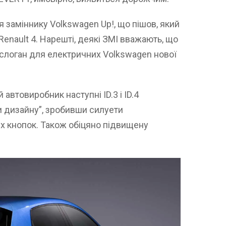
я заміннику Volkswagen Up!, що пішов, який
Renault 4. Нарешті, деякі ЗМІ вважають, що
а слоган для електричних Volkswagen нової
автовиробник наступні ID.3 і ID.4
и дизайну”, зробивши силуети
х кнопок. Також обіцяно підвищену