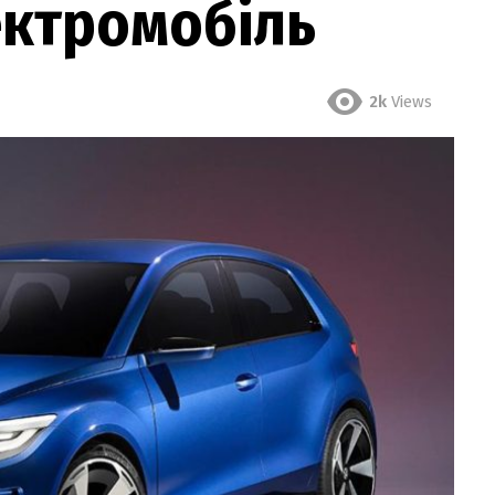
ектромобіль
2k
Views