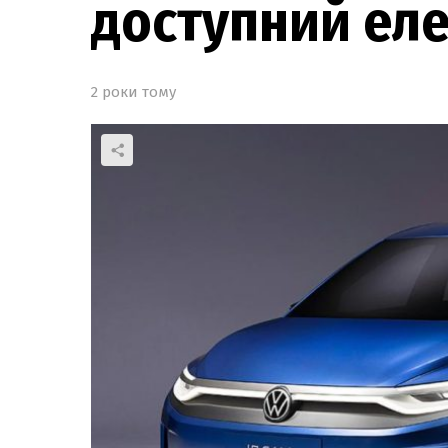
доступний ел
2 роки тому