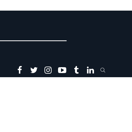
facebook
twitter
instagram
youtube
tumblr
linkedin
SEARCH