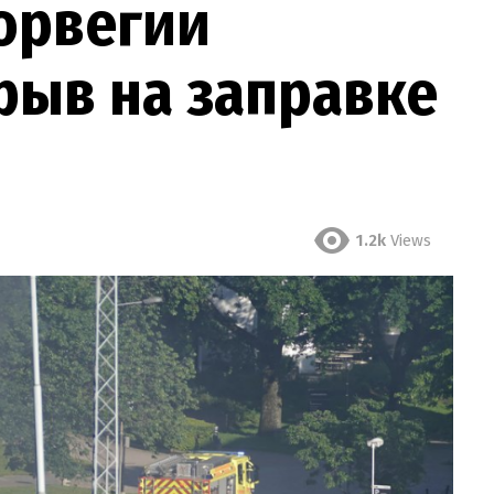
орвегии
рыв на заправке
1.2k
Views