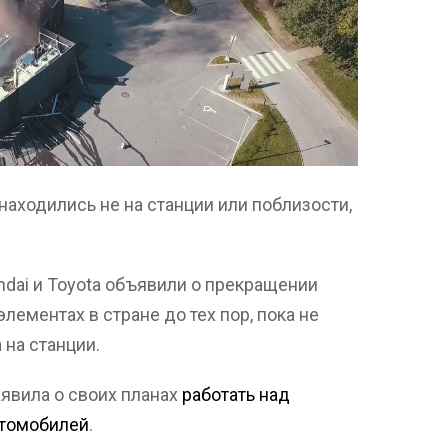
аходились не на станции или поблизости,
dai и Toyota объявили о прекращении
ементах в стране до тех пор, пока не
на станции.
аявила о своих планах
работать над
втомобилей
.