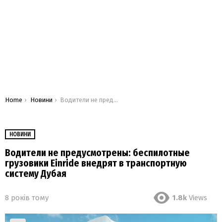
You are here:
Home
Новини
Водители не предусмотрены: беспилотные грузовики Einride внедрят в транспортную систему Дубая
НОВИНИ
Водители не предусмотрены: беспилотные
грузовики Einride внедрят в транспортную
систему Дубая
8 років тому
1.8k
Views