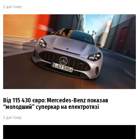
2 дні тому
Від 115 430 євро: Mercedes-Benz показав
“молодший” суперкар на електротязі
2 дні тому