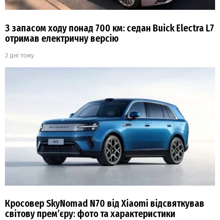
З запасом ходу понад 700 км: седан Buick Electra L7
отримав електричну версію
2 дні тому
Кросовер SkyNomad N70 від Xiaomi відсвяткував
світову прем’єру: фото та характеристики