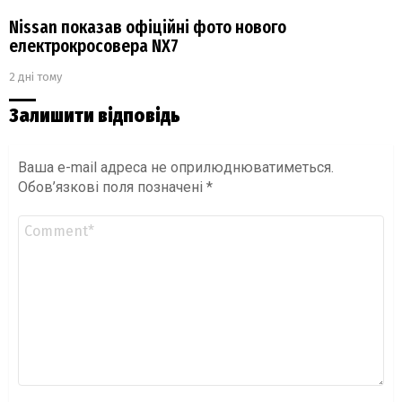
Nissan показав офіційні фото нового
електрокросовера NX7
2 дні тому
Залишити відповідь
Ваша e-mail адреса не оприлюднюватиметься.
Обов’язкові поля позначені
*
Коментар
*