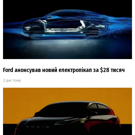
Ford анонсував новий електропікап за $28 тисяч
2 дні тому