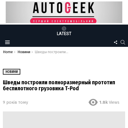
LATEST
FOLLO
S
Menu
US
You are here:
Home
Новини
Шведы построили полноразмерный прототип беспилотного грузовика T-Pod
НОВИНИ
Шведы построили полноразмерный прототип
беспилотного грузовика T-Pod
9 років тому
1.8k
Views