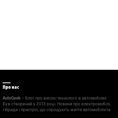
Про нас
AutoGeek
– блог про високі технології в автомобілях.
Був створений у 2013 році. Новини про електромобілі,
гібриди і пристрої, що спрощують життя автомобіліста.