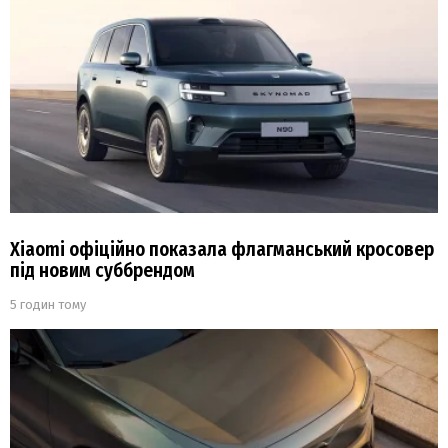
Xiaomi офіційно показала флагманський кросовер
під новим суббрендом
5 годин тому