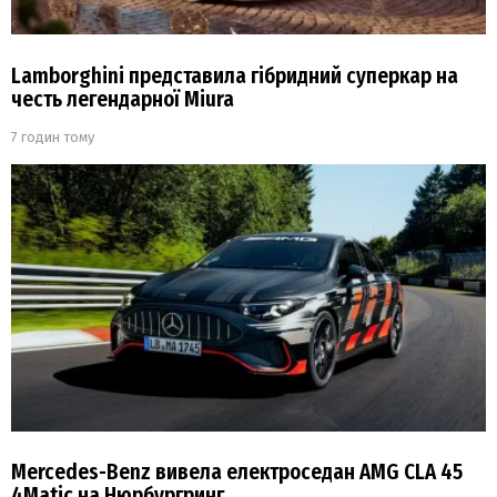
Lamborghini представила гібридний суперкар на
честь легендарної Miura
7 годин тому
Mercedes-Benz вивела електроседан AMG CLA 45
4Matic на Нюрбургринг