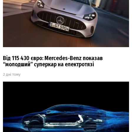
Від 115 430 євро: Mercedes-Benz показав
“молодший” суперкар на електротязі
2 дні тому