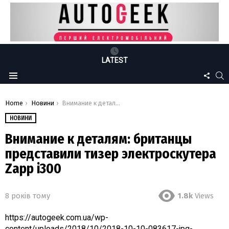
LATEST
FOLLO
S
Menu
US
You are here:
Home
Новини
Внимание к деталям: британцы представили тизер электроскутера Zapp i300
НОВИНИ
Внимание к деталям: британцы
представили тизер электроскутера
Zapp i300
8 років тому
1.8k
Views
https://autogeek.com.ua/wp-
content/uploads/2018/10/2018-10-10-083617-jpg-