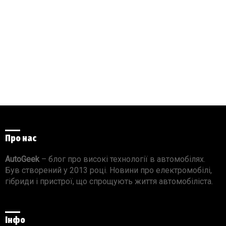
Про нас
AutoGeek
– блог про високі технології в автомобілях.
Був створений у 2013 році. Новини про електромобілі,
гібриди і пристрої, що спрощують життя автомобіліста.
Інфо