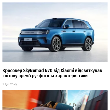
Кросовер SkyNomad N70 від Xiaomi відсвяткував
світову прем’єру: фото та характеристики
2 дні тому