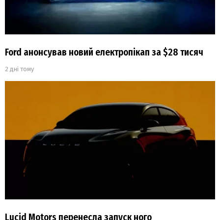
Ford анонсував новий електропікап за $28 тисяч
2 дні тому
Lucid Motors перенесла запуск ного