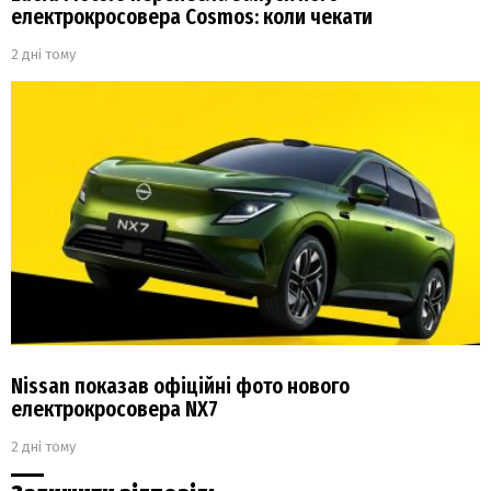
електрокросовера Cosmos: коли чекати
2 дні тому
Nissan показав офіційні фото нового
електрокросовера NX7
2 дні тому