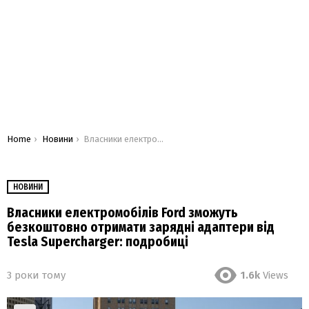
You are here:
Home
Новини
Власники електромобілів Ford зможуть безкоштовно отримати зарядні адаптери від Tesla Supercharger: подробиці
НОВИНИ
Власники електромобілів Ford зможуть
безкоштовно отримати зарядні адаптери від
Tesla Supercharger: подробиці
3 роки тому
1.6k
Views