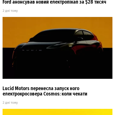
Ford анонсував новий електропікап за $28 тисяч
2 дні тому
Lucid Motors перенесла запуск ного
електрокросовера Cosmos: коли чекати
2 дні тому