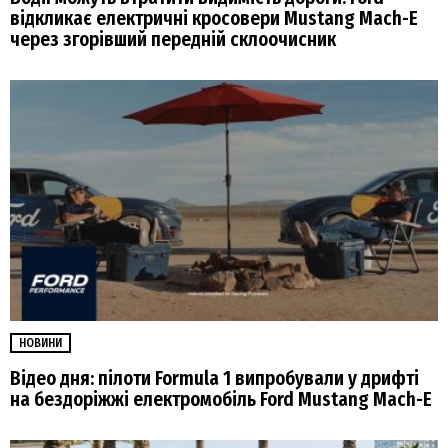
відкликає електричні кросовери Mustang Mach-E
через згорівший передній склоочисник
НОВИНИ
Відео дня: пілоти Formula 1 випробували у дрифті
на бездоріжжі електромобіль Ford Mustang Mach-E