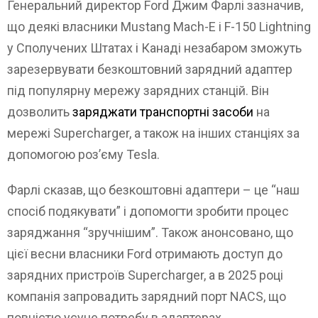
Генеральний директор Ford Джим Фарлі зазначив,
що деякі власники Mustang Mach-E і F-150 Lightning
у Сполучених Штатах і Канаді незабаром зможуть
зарезервувати безкоштовний зарядний адаптер
під популярну мережу зарядних станцій. Він
дозволить
заряджати транспортні засоби
на
мережі Supercharger, а також на інших станціях за
допомогою роз’єму Tesla.
Фарлі сказав, що безкоштовні адаптери – це “наш
спосіб подякувати” і допомогти зробити процес
заряджання “зручнішим”. Також анонсовано, що
цієї весни власники Ford отримають доступ до
зарядних пристроїв Supercharger, а в 2025 році
компанія запровадить зарядний порт NACS, що
повністю усуне потребу в адаптерах.