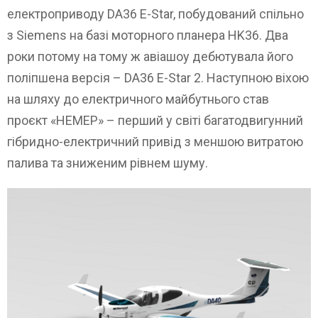
електроприводу DA36 E-Star, побудований спільно
з Siemens на базі моторного планера HK36. Два
роки потому на тому ж авіашоу дебютувала його
поліпшена версія – DA36 E-Star 2. Наступною віхою
на шляху до електричного майбутнього став
проєкт «HEMEP» – перший у світі багатодвигунний
гібридно-електричний привід з меншою витратою
палива та зниженим рівнем шуму.