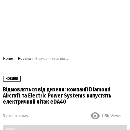
You are here:
Home
Новини
Відмовляться від дизеля: компанії Diamond Aircraft та Electric Power Systems випустять електричний літак eDA40
НОВИНИ
Відмовляться від дизеля: компанії Diamond
Aircraft та Electric Power Systems випустять
електричний літак eDA40
5 років тому
1.5k
Views