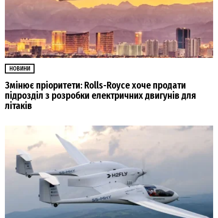
НОВИНИ
Змінює пріоритети: Rolls-Royce хоче продати
підрозділ з розробки електричних двигунів для
літаків