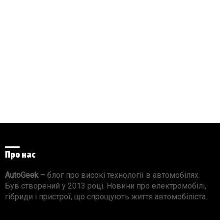
Про нас
AutoGeek
– блог про високі технології в автомобілях.
Був створений у 2013 році. Новини про електромобілі,
гібриди і пристрої, що спрощують життя автомобіліста.