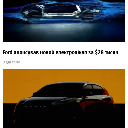
Ford анонсував новий електропікап за $28 тисяч
3 дні тому