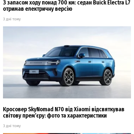
З запасом ходу понад 700 км: седан Buick Electra L7
отримав електричну версію
3 дні тому
Кросовер SkyNomad N70 від Xiaomi відсвяткував
світову прем’єру: фото та характеристики
3 дні тому