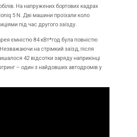
білів. На напружених бортових кадрах
Ioniq 5 N. Дві машини проїхали коло
ціями під час другого заїзду.
рея ємністю 84 кВт*год була повністю
Незважаючи на стрімкий заїзд, після
ишалося 42 відсотки заряду наприкінці
ргринг – один з найдовших автодромів у