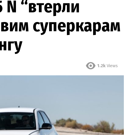
5 N “втерли
овим суперкарам
нгу
1.2k
Views