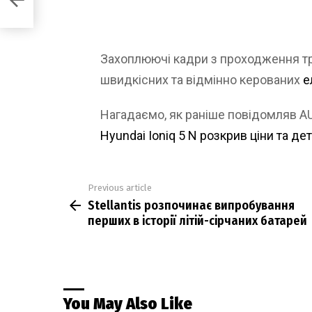
ей
Захоплюючі кадри з проходження тр
швидкісних та відмінно керованих
е
Нагадаємо, як раніше повідомляв 
Hyundai Ioniq 5 N розкрив ціни та де
Previous article
See
Stellantis розпочинає випробування
more
перших в історії літій-сірчаних батарей
You May Also Like