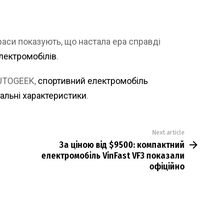
аси показують, що настала ера справді
лектромобілів
.
AUTOGEEK,
спортивний електромобіль
тальні характеристики
.
Next article
За ціною від $9500: компактний
електромобіль VinFast VF3 показали
офіційно