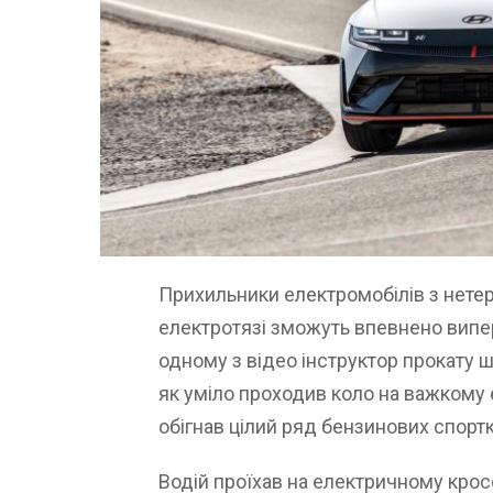
Прихильники електромобілів з нетер
електротязі зможуть впевнено випе
одному з відео інструктор прокату 
як уміло проходив коло на важкому
обігнав цілий ряд бензинових спортк
Водій проїхав на електричному крос