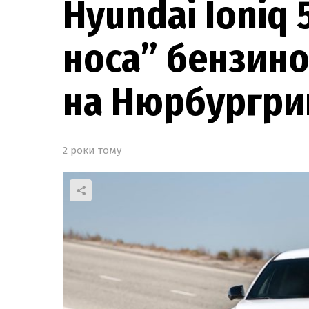
Hyundai Ioniq 
носа” бензин
на Нюрбургри
2 роки тому