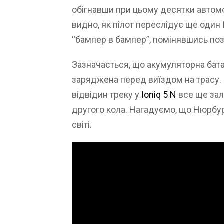
обігнавши при цьому десятки автомо
видно, як пілот переслідує ще один 
“бампер в бампер”, помінявшись пози
Зазначається, що акумуляторна бата
заряджена перед виїздом на трасу. 
відвідин треку у
Ioniq 5 N
все ще зал
другого кола. Нагадуємо, що Нюрбу
світі.