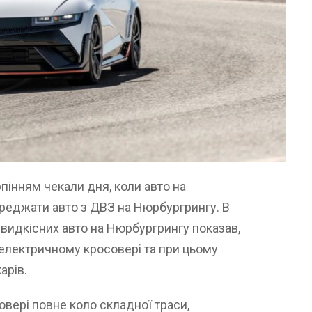
пінням чекали дня, коли авто на
реджати авто з ДВЗ на Нюрбургрингу. В
швидкісних авто на Нюрбургрингу показав,
 електричному кросовері та при цьому
арів.
овері повне коло складної траси,