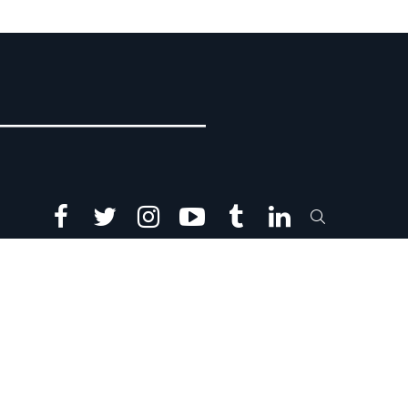
facebook
twitter
instagram
youtube
tumblr
linkedin
SEARCH