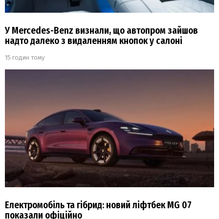
У Mercedes-Benz визнали, що автопром зайшов
надто далеко з видаленням кнопок у салоні
15 годин тому
Електромобіль та гібрид: новий ліфтбек MG 07
показали офіційно