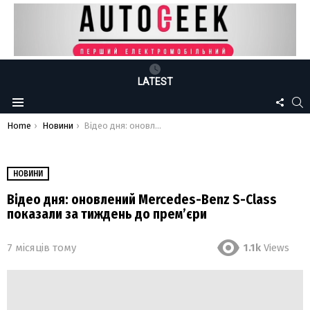
LATEST
FOLLO
S
Menu
US
You are here:
Home
Новини
Відео дня: оновлений Mercedes-Benz S-Class показали за тиждень до прем’єри
НОВИНИ
Відео дня: оновлений Mercedes-Benz S-Class
показали за тиждень до прем’єри
7 місяців тому
1.1k
Views