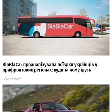
BlaBlaCar проаналізувала поїздки українців у
прифронтових регіонах: куди та чому їдуть
година тому