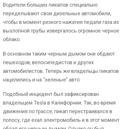
Водители больших пикапов специально
переделывают свои дизельные автомобили,
чтобы в момент резкого нажатия педали газа из
выхлопной трубы извергалось огромное черное
облако.
В основном таким черным дымом они обдают
пешеходов, велосипедистов и других
автомобилистов. Теперь же владельцы пикапов
нацелились и на “зеленые” авто.
Подобный инцидент был зафиксирован
владельцем Tesla в Калифорнии. Так, во время
движения по трассе, пикап перестраивался в
полосу, где ехал электромобиль и в этот момент
обдал его черным дымом. Однако он был