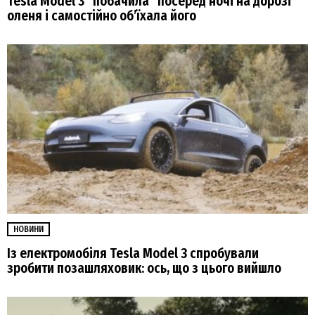
Tesla Model 3 “побачила” посеред ночі на дорозі
оленя і самостійно об’їхала його
НОВИНИ
Із електромобіля Tesla Model 3 спробували
зробити позашляховик: ось, що з цього вийшло