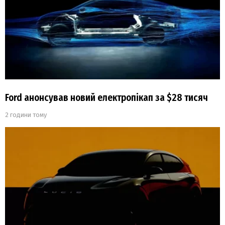
Ford анонсував новий електропікап за $28 тисяч
2 години тому