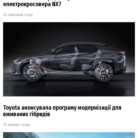
електрокросовера NX7
42 хвилини тому
Toyota анонсувала програму модернізації для
вживаних гібридів
15 хвилин тому