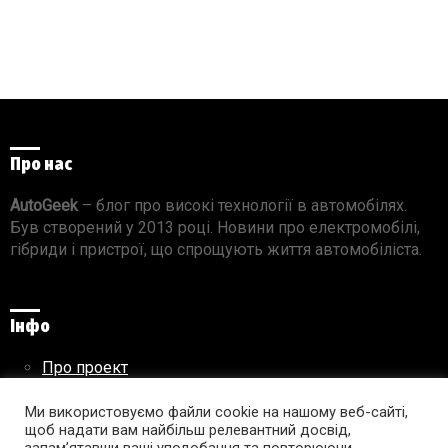
Про нас
AutoGeek
– блог про високі технології в автомобілях.
Був створений у 2013 році. Новини про електромобілі,
гібриди і пристрої, що спрощують життя автомобіліста.
Інфо
Про проект
Реклама на сайті
Правила використання матеріалів
Ми використовуємо файли cookie на нашому веб-сайті,
щоб надати вам найбільш релевантний досвід,