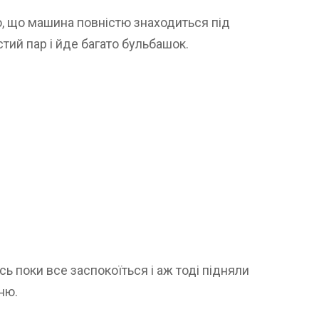
о, що машина повністю знаходиться під
стий пар і йде багато бульбашок.
ь поки все заспокоїться і аж тоді підняли
ню.