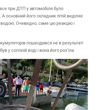
 все при ДТП у автомобіля було
А основний його складник літій виділяє
з водою. Очевидно, саме цю реакцію і
 акумуляторів пошкодився не в результаті
ув у солоній воді і вона його роз’їла.