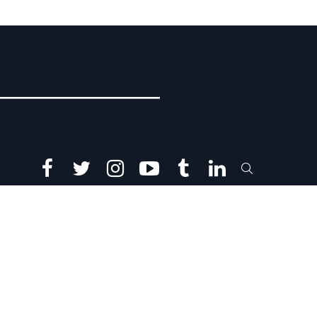
facebook
twitter
instagram
youtube
tumblr
linkedin
SEARCH