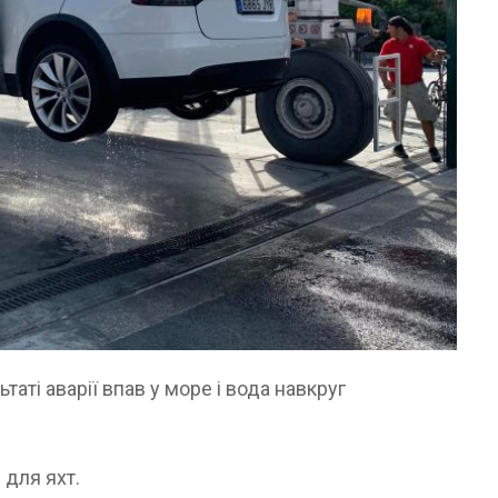
таті аварії впав у море і вода навкруг
 для яхт.