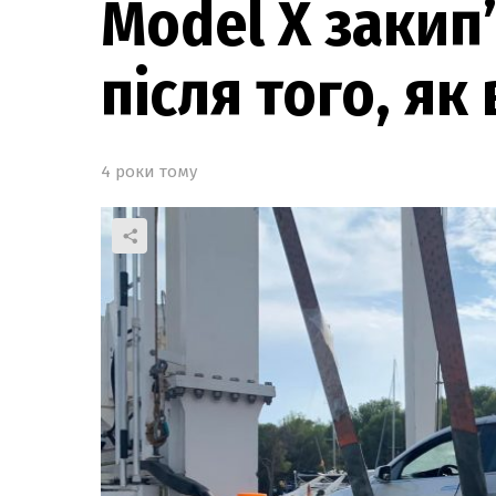
Model X закип’
після того, як 
4 роки тому