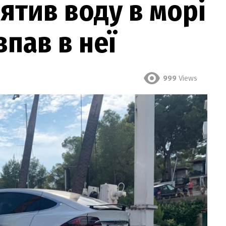
ятив воду в морі
впав в неї
999
Views