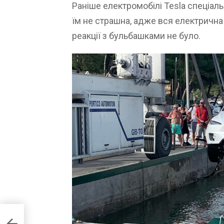
Раніше електромобілі Tesla спеціаль
їм не страшна, адже вся електрична
реакції з бульбашками не було.
ньте
овер