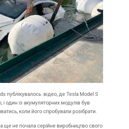
lds публікувалось відео, де Tesla Model S
, і один із акумуляторних модулів був
иватись, коли його спробували розібрати.
la ще не почала серійне виробництво свого