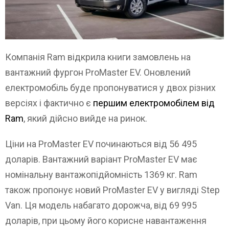
Компанія Ram відкрила книги замовлень на
вантажний фургон ProMaster EV. Оновлений
електромобіль буде пропонуватися у двох різних
версіях і фактично є
першим електромобілем від
Ram
, який дійсно вийде на ринок.
Ціни на ProMaster EV починаються від 56 495
доларів. Вантажний варіант ProMaster EV має
номінальну вантажопідйомність 1369 кг. Ram
також пропонує новий ProMaster EV у вигляді Step
Van. Ця модель набагато дорожча, від 69 995
доларів, при цьому його корисне навантаження