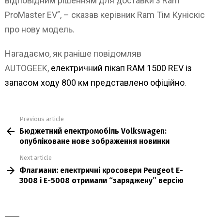
відповідним рішенням для доставки з Ram
ProMaster EV”, – сказав керівник Ram Тім Куніскіс
про нову модель.
Нагадаємо, як раніше повідомляв
AUTOGEEK,
електричний пікап RAM 1500 REV із
запасом ходу 800 км представлено офіційно
.
Previous article
See
Бюджетний електромобіль Volkswagen:
more
опубліковане нове зображення новинки
Next article
Флагмани: електричні кросовери Peugeot E-
3008 і E-5008 отримали “заряджену” версію