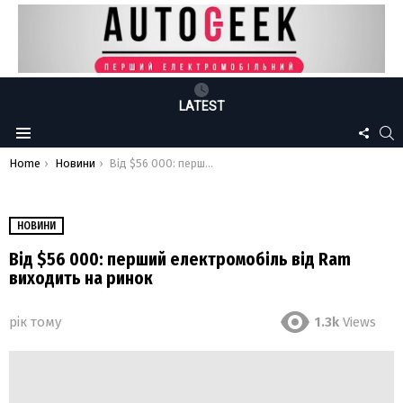
LATEST
FOLLO
S
Menu
US
You are here:
Home
Новини
Від $56 000: перший електромобіль від Ram виходить на ринок
НОВИНИ
Від $56 000: перший електромобіль від Ram
виходить на ринок
рік тому
1.3k
Views