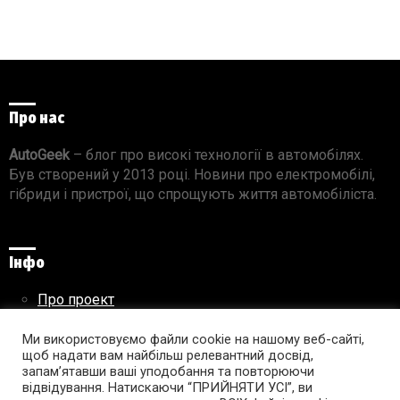
Про нас
AutoGeek
– блог про високі технології в автомобілях.
Був створений у 2013 році. Новини про електромобілі,
гібриди і пристрої, що спрощують життя автомобіліста.
Інфо
Про проект
Реклама на сайті
Правила використання матеріалів
Ми використовуємо файли cookie на нашому веб-сайті,
щоб надати вам найбільш релевантний досвід,
запам’ятавши ваші уподобання та повторюючи
відвідування. Натискаючи “ПРИЙНЯТИ УСІ”, ви