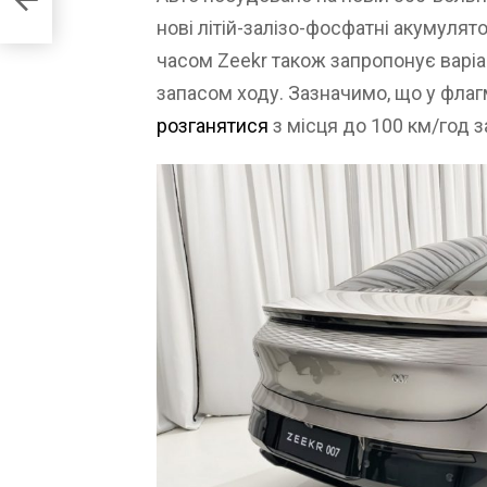
нові літій-залізо-фосфатні акумулят
часом Zeekr також запропонує варіа
запасом ходу. Зазначимо, що у флаг
розганятися
з місця до 100 км/год з