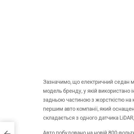
Зазначимо, що електричний седан ма
модель бренду, у якій використано і
задньою частиною з жорсткістю на к
першим авто компанії, який оснаще
складається з одного датчика LiDAR, 
”: що
Авто побудовано на новій 800-вольт