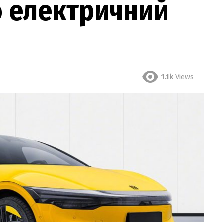
о електричний
1.1k
Views