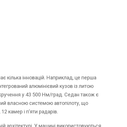
є кілька інновацій. Наприклад, це перша
нтегрований алюмінієвий кузов із литою
ручення у 43 500 Нм/град. Седан також є
ний власною системою автопілоту, що
12 камер і п’яти радарів.
ній архітектурі. У машині використовуються