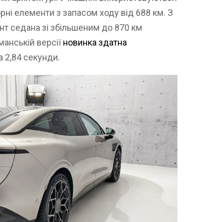
орні елементи з запасом ходу від 688 км. З
нт седана зі збільшеним до 870 км
манській версії
новинка здатна
а 2,84 секунди.