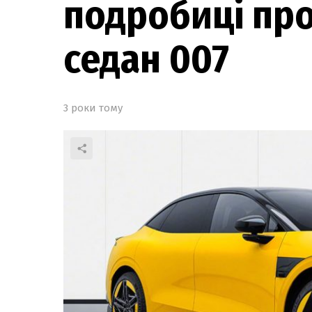
подробиці пр
седан 007
3 роки тому