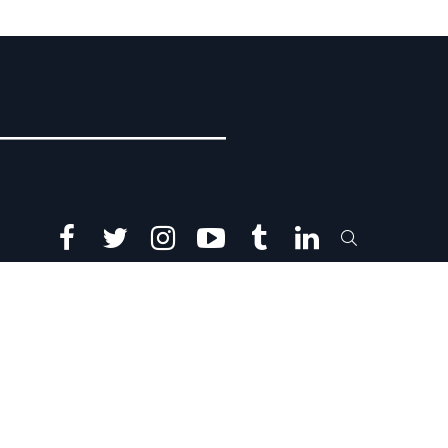
facebook
twitter
instagram
youtube
tumblr
linkedin
SEARCH