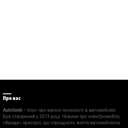
Про нас
AutoGeek
– блог про високі технології в автомобілях.
Був створений у 2013 році. Новини про електромобілі,
гібриди і пристрої, що спрощують життя автомобіліста.