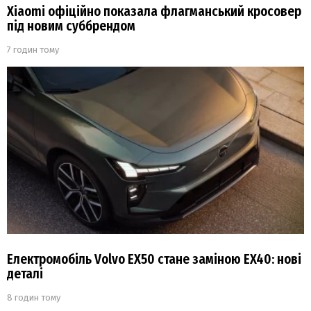
Xiaomi офіційно показала флагманський кросовер
під новим суббрендом
7 годин тому
Електромобіль Volvo EX50 стане заміною EX40: нові
деталі
8 годин тому