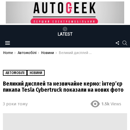
LATEST
FOLLO
S
Menu
US
You are here:
Home
Автомобілі
Новини
Великий дисплей та незвичайне кермо: інтер’єр пикапа Tesla Cybertruck показали на нових фото
АВТОМОБІЛІ
НОВИНИ
Великий дисплей та незвичайне кермо: інтер’єр
пикапа Tesla Cybertruck показали на нових фото
3 роки тому
1.5k
Views