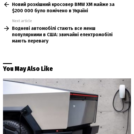
Новий розкішний кросовер BMW XM майже за
more
$200 000 було помічено в Україні
Next article
Водневі автомобілі стають все менш
популярними в США: звичайні електромобілі
мають перевагу
You May Also Like