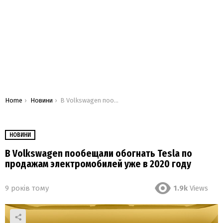
You are here:
Home
Новини
В Volkswagen пообещали обогнать Tesla по продажам электромобилей уже в 2020 году
НОВИНИ
В Volkswagen пообещали обогнать Tesla по
продажам электромобилей уже в 2020 году
9 років тому
1.9k
Views