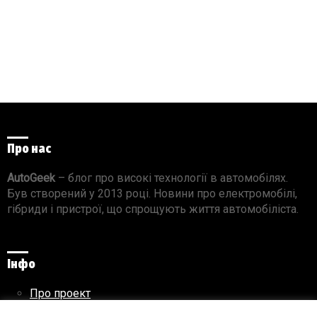
Про нас
AutoGeek
– блог про високі технології в автомобілях.
Був створений у 2013 році. Новини про електромобілі,
гібриди і пристрої, що спрощують життя автомобіліста.
Інфо
Про проект
Реклама на сайті