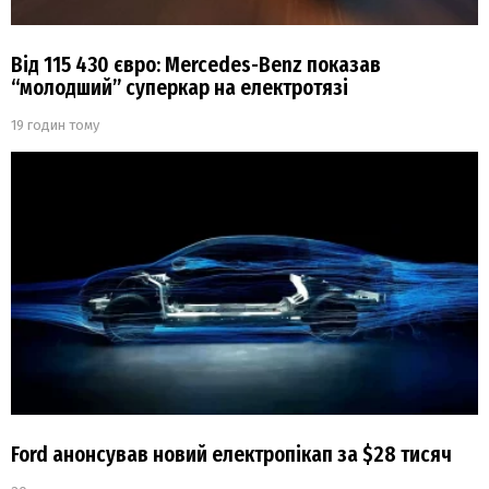
Від 115 430 євро: Mercedes-Benz показав
“молодший” суперкар на електротязі
19 годин тому
Ford анонсував новий електропікап за $28 тисяч