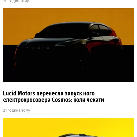
20 годин тому
Lucid Motors перенесла запуск ного
електрокросовера Cosmos: коли чекати
21 година тому