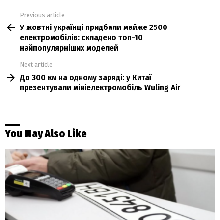
Previous article
See
У жовтні українці придбали майже 2500
more
електромобілів: складено топ-10
найпопулярніших моделей
Next article
До 300 км на одному заряді: у Китаї
презентували мініелектромобіль Wuling Air
You May Also Like