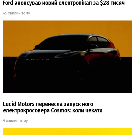
Ford анонсував новий електропікап за $28 тисяч
45 хвилин тому
Lucid Motors перенесла запуск ного
електрокросовера Cosmos: коли чекати
9 хвилин тому