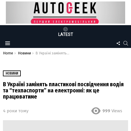
LATEST
FOLLO
S
Menu
US
You are here:
Home
Новини
В Україні замінять пластикові посвідчення водія та “техпаспорти” на електронні: як це працюватиме
НОВИНИ
В Україні замінять пластикові посвідчення водія
та “техпаспорти” на електронні: як це
працюватиме
4 роки тому
999
Views