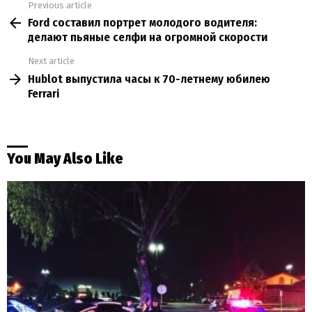
Previous article
See
Ford составил портрет молодого водителя:
more
делают пьяные селфи на огромной скорости
Next article
Hublot выпустила часы к 70-летнему юбилею
Ferrari
You May Also Like