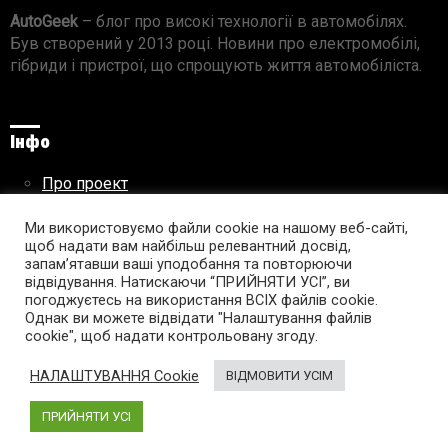
AutoGeek
– блог про високі технології в автомобілях.
Був створений у 2013 році. Новини про електромобілі,
гібриди і пристрої, що спрощують життя автомобіліста.
Інфо
Про проект
Реклама на сайті
Правила використання матеріалів
Ми використовуємо файли cookie на нашому веб-сайті,
щоб надати вам найбільш релевантний досвід,
запам’ятавши ваші уподобання та повторюючи
відвідування. Натискаючи “ПРИЙНЯТИ УСІ”, ви
погоджуєтесь на використання ВСІХ файлів cookie.
Підпишись на AutoGeek!
Однак ви можете відвідати "Налаштування файлів
cookie", щоб надати контрольовану згоду.
facebook
twitter
instagram
youtube
tumblr
linkedin
НАЛАШТУВАННЯ Cookie
ВІДМОВИТИ УСІМ
ПРИЙНЯТИ УСІ