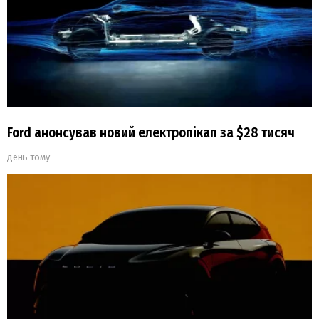
Ford анонсував новий електропікап за $28 тисяч
день тому