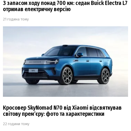
З запасом ходу понад 700 км: седан Buick Electra L7
отримав електричну версію
21 година тому
Кросовер SkyNomad N70 від Xiaomi відсвяткував
світову прем’єру: фото та характеристики
22 години тому