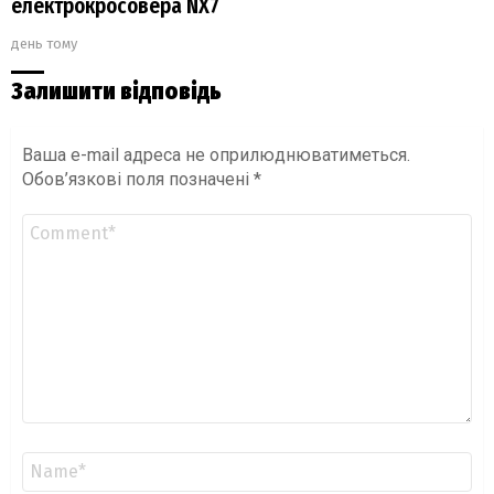
електрокросовера NX7
день тому
Залишити відповідь
Ваша e-mail адреса не оприлюднюватиметься.
Обов’язкові поля позначені
*
Коментар
*
Ім'я
*