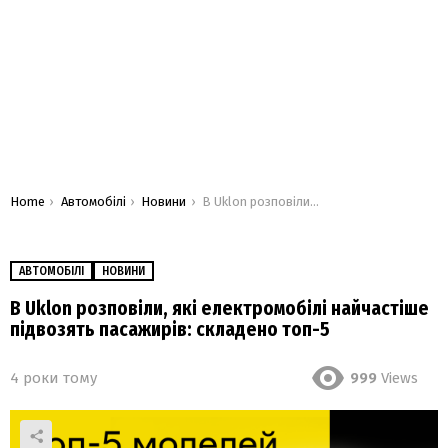
You are here:
Home
Автомобілі
Новини
В Uklon розповіли, які електромобілі найчастіше підвозять пасажирів: складено топ-5
АВТОМОБІЛІ
НОВИНИ
В Uklon розповіли, які електромобілі найчастіше
підвозять пасажирів: складено топ-5
4 роки тому
999
Views