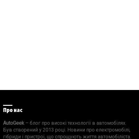
Про нас
AutoGeek
– блог про високі технології в автомобілях.
Був створений у 2013 році. Новини про електромобілі,
гібриди і пристрої, що спрощують життя автомобіліста.