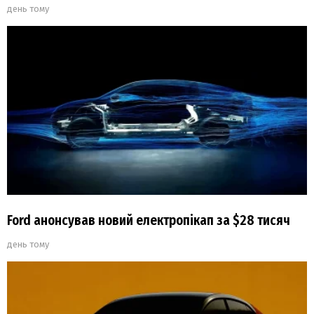
день тому
Ford анонсував новий електропікап за $28 тисяч
день тому