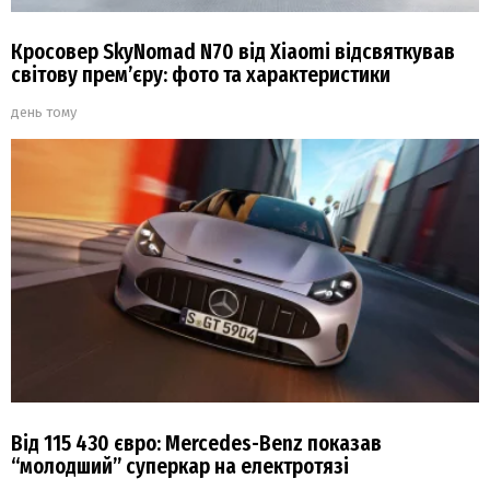
Кросовер SkyNomad N70 від Xiaomi відсвяткував
світову прем’єру: фото та характеристики
день тому
Від 115 430 євро: Mercedes-Benz показав
“молодший” суперкар на електротязі