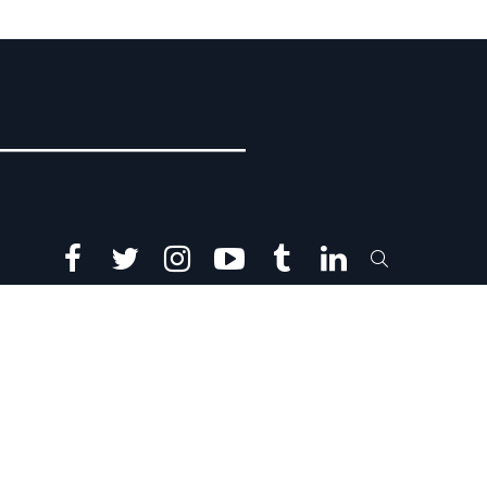
facebook
twitter
instagram
youtube
tumblr
linkedin
SEARCH