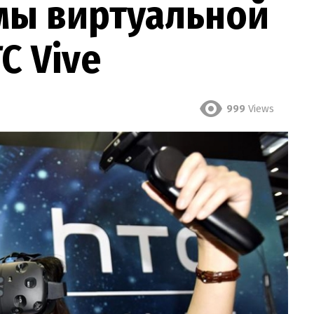
мы виртуальной
C Vive
999
Views