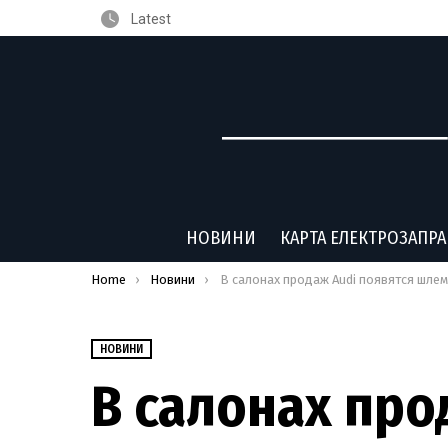
Latest
НОВИНИ
КАРТА ЕЛЕКТРОЗАПР
You are here:
Home
Новини
В салонах продаж Audi появятся шлемы виртуальной реальности HTC Vive
НОВИНИ
В салонах про