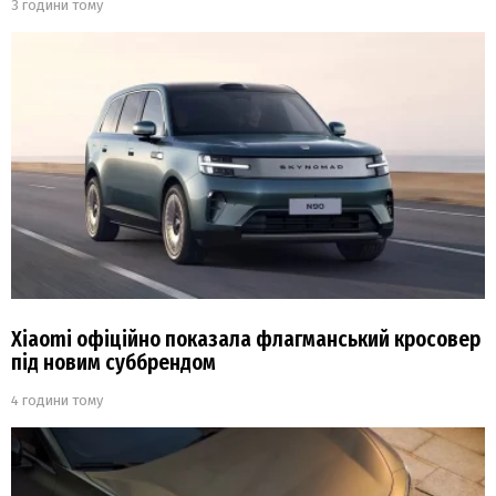
3 години тому
Xiaomi офіційно показала флагманський кросовер
під новим суббрендом
4 години тому