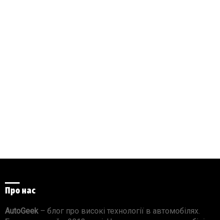
Про нас
AutoGeek
– блог про високі технології в автомобілях.