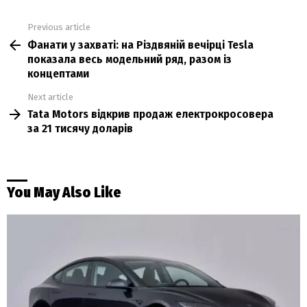
Previous article
See
Фанати у захваті: на Різдвяній вечірці Tesla
more
показала весь модельний ряд, разом із
концептами
Next article
Tata Motors відкрив продаж електрокросовера
за 21 тисячу доларів
You May Also Like