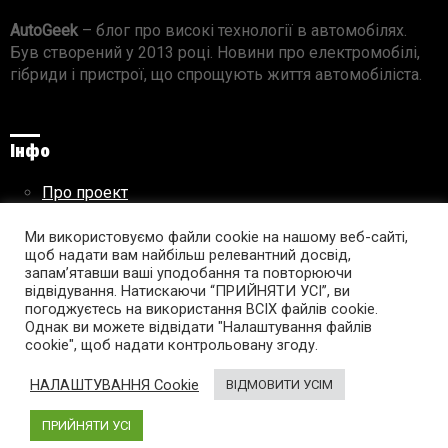
AutoGeek
– блог про високі технології в автомобілях.
Був створений у 2013 році. Новини про електромобілі,
гібриди і пристрої, що спрощують життя автомобіліста.
Інфо
Про проект
Реклама на сайті
Правила використання матеріалів
Ми використовуємо файли cookie на нашому веб-сайті,
щоб надати вам найбільш релевантний досвід,
запам’ятавши ваші уподобання та повторюючи
відвідування. Натискаючи “ПРИЙНЯТИ УСІ”, ви
погоджуєтесь на використання ВСІХ файлів cookie.
Підпишись на AutoGeek!
Однак ви можете відвідати "Налаштування файлів
cookie", щоб надати контрольовану згоду.
facebook
twitter
instagram
youtube
tumblr
linkedin
НАЛАШТУВАННЯ Cookie
ВІДМОВИТИ УСІМ
ПРИЙНЯТИ УСІ