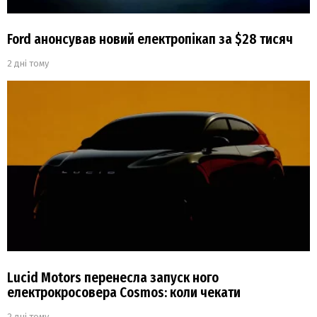
Ford анонсував новий електропікап за $28 тисяч
2 дні тому
Lucid Motors перенесла запуск ного
електрокросовера Cosmos: коли чекати
2 дні тому