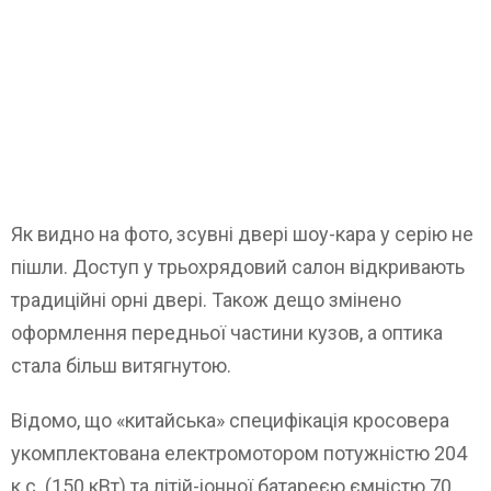
Як видно на фото, зсувні двері шоу-кара у серію не
пішли. Доступ у трьохрядовий салон відкривають
традиційні орні двері. Також дещо змінено
оформлення передньої частини кузов, а оптика
стала більш витягнутою.
Відомо, що «китайська» специфікація кросовера
укомплектована електромотором потужністю 204
к.с. (150 кВт) та літій-іонної батареєю ємністю 70