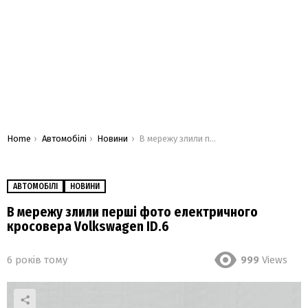
You are here:
Home
Автомобілі
Новини
В мережу злили перші фото електричного кросовера Volkswagen ID.6
АВТОМОБІЛІ
НОВИНИ
В мережу злили перші фото електричного
кросовера Volkswagen ID.6
6 років тому
999
Views