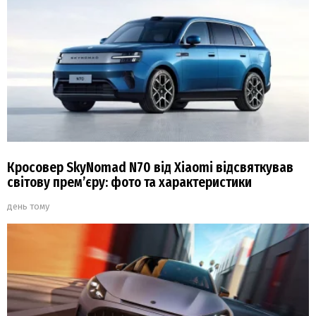
Кросовер SkyNomad N70 від Xiaomi відсвяткував
світову прем’єру: фото та характеристики
день тому