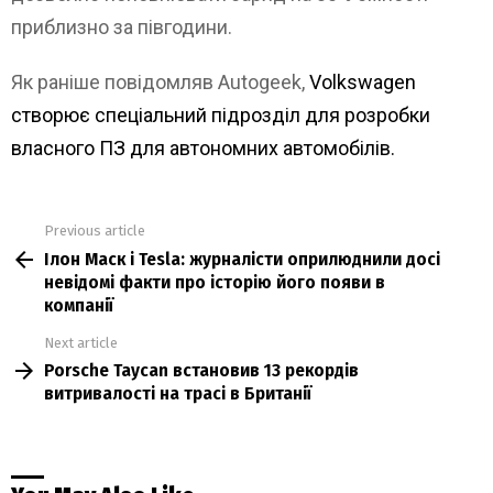
приблизно за півгодини.
Як раніше повідомляв Autogeek,
Volkswagen
створює спеціальний підрозділ для розробки
власного ПЗ для автономних автомобілів.
Previous article
See
Ілон Маск і Tesla: журналісти оприлюднили досі
more
невідомі факти про історію його появи в
компанії
Next article
Porsche Taycan встановив 13 рекордів
витривалості на трасі в Британії