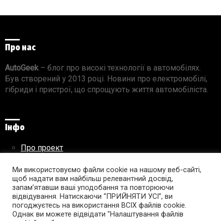
Про нас
AutoGeek
– блог про високі технології в автомобілях.
Був створений у 2013 році. Новини про електромобілі,
гібриди і пристрої, що спрощують життя автомобіліста.
Інфо
Про проект
Реклама на сайті
Правила використання матеріалів
Ми використовуємо файли cookie на нашому веб-сайті,
щоб надати вам найбільш релевантний досвід,
запам’ятавши ваші уподобання та повторюючи
відвідування. Натискаючи “ПРИЙНЯТИ УСІ”, ви
погоджуєтесь на використання ВСІХ файлів cookie.
Підпишись на AutoGeek!
Однак ви можете відвідати "Налаштування файлів