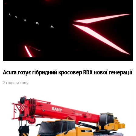
Acura готує гібридний кросовер RDX нової генерації
2 години тому