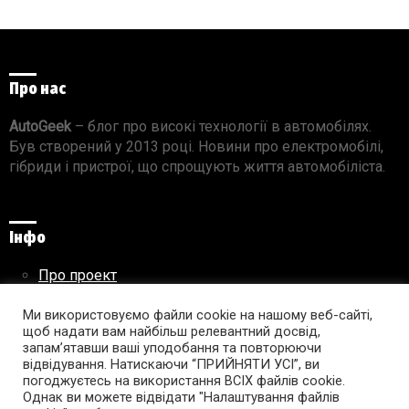
Про нас
AutoGeek
– блог про високі технології в автомобілях.
Був створений у 2013 році. Новини про електромобілі,
гібриди і пристрої, що спрощують життя автомобіліста.
Інфо
Про проект
Реклама на сайті
Правила використання матеріалів
Ми використовуємо файли cookie на нашому веб-сайті,
щоб надати вам найбільш релевантний досвід,
запам’ятавши ваші уподобання та повторюючи
відвідування. Натискаючи “ПРИЙНЯТИ УСІ”, ви
погоджуєтесь на використання ВСІХ файлів cookie.
Підпишись на AutoGeek!
Однак ви можете відвідати "Налаштування файлів