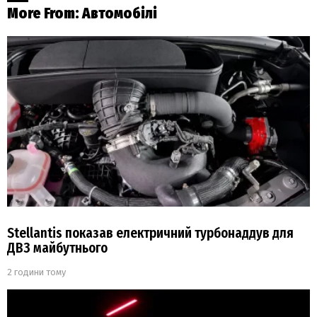
More From:
Автомобілі
Stellantis показав електричний турбонаддув для
ДВЗ майбутнього
2 години тому