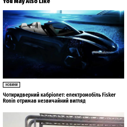
You May Also Like
НОВИНИ
Чотиридверний кабріолет: електромобіль Fisker
Ronin отримав незвичайний вигляд