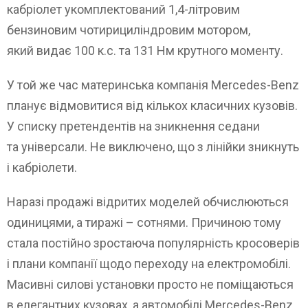
кабріолет укомплектований 1,4-літровим
бензиновим чотирициліндровим мотором,
який видає 100 к.с. та 131 Нм крутного моменту.
У той же час материнська компанія Mercedes-Benz
планує відмовитися від кількох класичних кузовів.
У списку претендентів на зникнення седани
та універсали. Не виключено, що з лінійки зникнуть
і кабріолети.
Наразі продажі відритих моделей обчислюються
одиницями, а тиражі – сотнями. Причиною тому
стала постійно зростаюча популярність кросоверів
і плани компанії щодо переходу на електромобілі.
Масивні силові установки просто не поміщаються
в елегантних кузовах, а автомобілі Mercedes-Benz