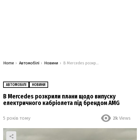
You are here:
Home
Автомобілі
Новини
В Mercedes розкрили плани щодо випуску електричного кабріолета під брендом AMG
АВТОМОБІЛІ
НОВИНИ
В Mercedes розкрили плани щодо випуску
електричного кабріолета під брендом AMG
5 років тому
2k
Views