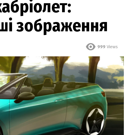
абріолет:
рші зображення
999
Views