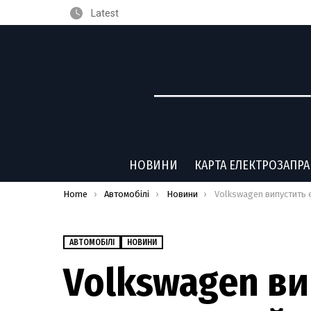
Latest
НОВИНИ
КАРТА ЕЛЕКТРОЗАПР
You are here:
Home
Автомобілі
Новини
Volkswagen випустить електричний кабріоле
АВТОМОБІЛІ
НОВИНИ
Volkswagen ви