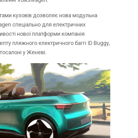
нтами кузовів дозволяє нова модульна
wagen спеціально для електричних
ивості нової платформи компанія
пту пляжного електричного баггі ID Buggy,
тосалоні у Женеві.