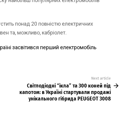
ску найбільш популярних електромобілів
устить понад 20 повністю електричних
вен та, можливо, кабріолет.
країні засвітився перший електромобіль
Next article
Світлодіодні “ікла” та 300 коней під
капотом: в Україні стартували продажі
унікального гібрида PEUGEOT 3008