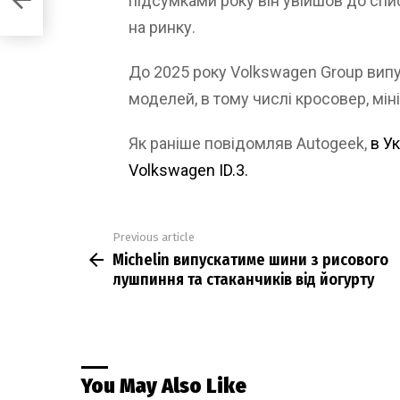
підсумками року він увійшов до спи
на ринку.
До 2025 року Volkswagen Group вип
моделей, в тому числі кросовер, міні
Як раніше повідомляв Autogeek,
в У
Volkswagen ID.3.
Previous article
See
Michelin випускатиме шини з рисового
more
лушпиння та стаканчиків від йогурту
You May Also Like