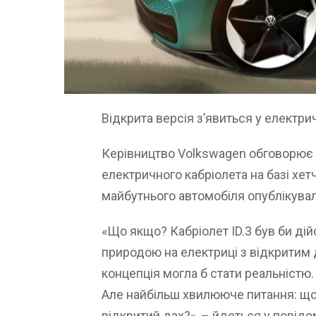
Відкрита версія з’явиться у електри
Керівництво Volkswagen обговорює 
електричного кабріолета на базі хет
майбутнього автомобіля опублікува
«Що якщо? Кабріолет ID.3 був би д
природою на електриці з відкритим 
концепція могла б стати реальністю.
Але найбільш хвилююче питання: що 
відкритий дах?», – йдеться у повід