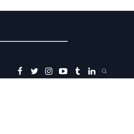
facebook
twitter
instagram
youtube
tumblr
linkedin
SEARCH