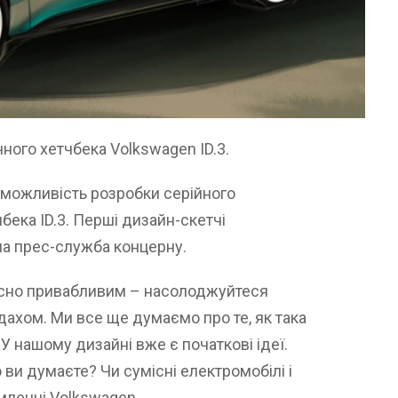
чного хетчбека Volkswagen ID.3.
можливість розробки серійного
чбека ID.3. Перші дизайн-скетчі
ла прес-служба концерну.
ійсно привабливим – насолоджуйтеся
дахом. Ми все ще думаємо про те, як така
 У нашому дизайні вже є початкові ідеї.
ви думаєте? Чи сумісні електромобілі і
омленні Volkswagen.