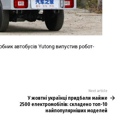
обник автобусів Yutong випустив робот-
Next article
У жовтні українці придбали майже
2500 електромобілів: складено топ-10
найпопулярніших моделей