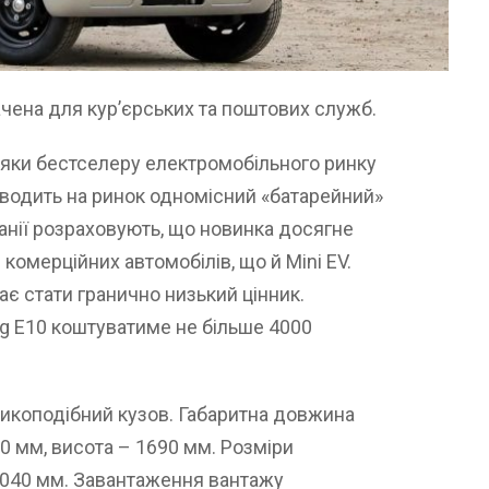
чена для кур’єрських та поштових служб.
дяки бестселеру електромобільного ринку
иводить на ринок одномісний «батарейний»
панії розраховують, що новинка досягне
 комерційних автомобілів, що й Mini EV.
є стати гранично низький цінник.
ing E10 коштуватиме не більше 4000
щикоподібний кузов. Габаритна довжина
0 мм, висота – 1690 мм. Розміри
 1040 мм. Завантаження вантажу