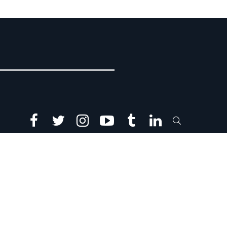
facebook
twitter
instagram
youtube
tumblr
linkedin
SEARCH