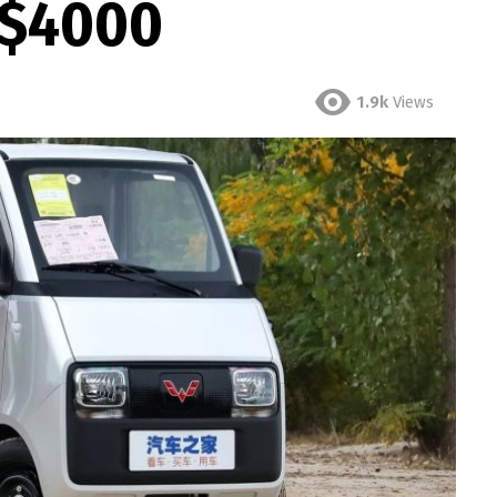
 $4000
1.9k
Views