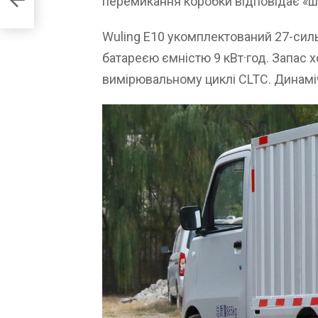
перемикання коробки відповідає «ша
Wuling E10 укомплектований 27-сил
батареєю ємністю 9 кВт·год. Запас х
вимірювальному циклі CLTC. Динамі