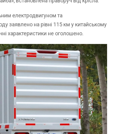
йба», встановлена праворуч від крісла.
ьним електродвигуном та
оду заявлено на рівні 115 км у китайському
чні характеристики не оголошено.