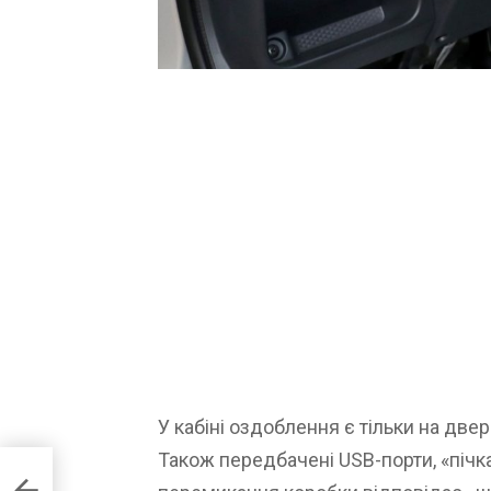
У кабіні оздоблення є тільки на две
Також передбачені USB-порти, «пічка
wagen
для