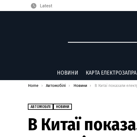
Latest
НОВИНИ
КАРТА ЕЛЕКТРОЗАПР
You are here:
Home
Автомобілі
Новини
В Китаї показали електричну 
АВТОМОБІЛІ
НОВИНИ
В Китаї показ