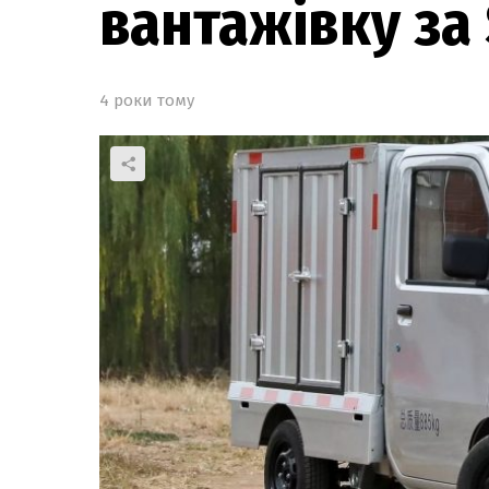
вантажівку за
4 роки тому