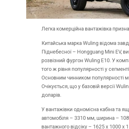
Легка комерційна вантажівка призна
Китайська марка Wuling відома зав
Піднебесної – Hongguang Mini EV, в
розвізний фургон Wuling E10. У ком
того ж рівня популярності у сегменті
Основним чинником популярності ма
Очікується, що у базовій версії Wul
доларів.
У вантажівки одномісна кабіна та я
автомобіля – 3310 мм, ширина – 108
вантажного відсіку – 1625 х 1000 х