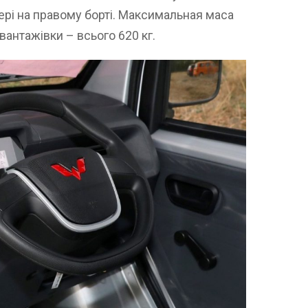
ері на правому борті. Максимальная маса
вантажівки – всього 620 кг.