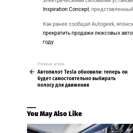
электрическими силовыми установк
Inspiration Concept
, представленный
Как ранее сообщал Autogeek, японс
прекратить продажи люксовых автомо
году
.
Previous article
See
Автопилот Tesla обновили: теперь он
more
будет самостоятельно выбирать
полосу для движения
You May Also Like