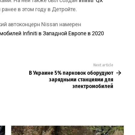
ами. На ней также был создан
Infiniti QX
 ранее в этом году в Детройте.
кий автоконцерн Nissan намерен
билей Infiniti в Западной Европе в 2020
Next article
В Украине 5% парковок оборудуют
зарядными станциями для
электромобилей