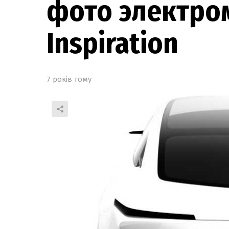
фото электро
Inspiration
7 років тому