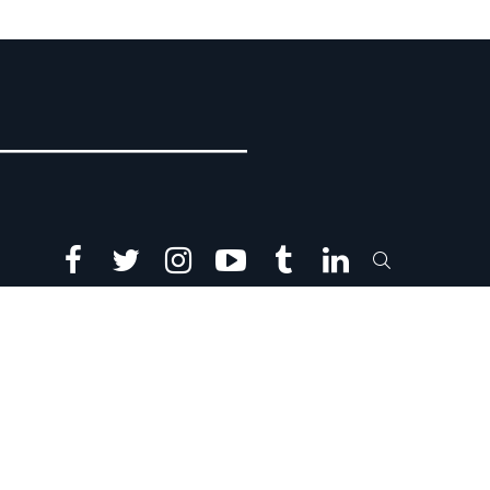
facebook
twitter
instagram
youtube
tumblr
linkedin
SEARCH