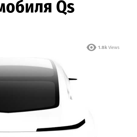
мобиля Qs
1.8k
Views