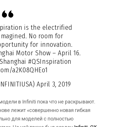
iration is the electrified
eimagined. No room for
portunity for innovation.
nghai Motor Show – April 16.
Shanghai
#QSInspiration
r.com/a2K08QHEo1
INFINITIUSA)
April 3, 2019
дели в Infiniti пока что не раскрывают.
снове лежит «совершенно новая гибкая
ально для моделей с полностью