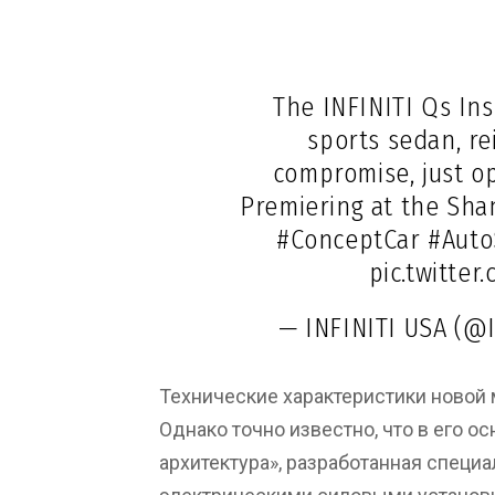
The INFINITI Qs Insp
sports sedan, r
compromise, just op
Premiering at the Sha
#ConceptCar
#Auto
pic.twitte
— INFINITI USA (@
Технические характеристики новой мо
Однако точно известно, что в его о
архитектура», разработанная специ