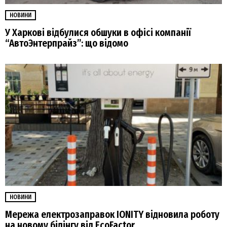
НОВИНИ
У Харкові відбулися обшуки в офісі компанії
“АвтоЭнтерпрайз”: що відомо
НОВИНИ
Мережа електрозаправок IONITY відновила роботу
на новому білінгу від EcoFactor