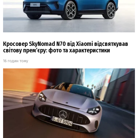
Кросовер SkyNomad N70 від Xiaomi відсвяткував
світову прем’єру: фото та характеристики
16 годин тому