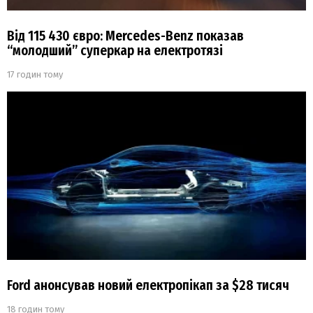
Від 115 430 євро: Mercedes-Benz показав
“молодший” суперкар на електротязі
17 годин тому
Ford анонсував новий електропікап за $28 тисяч
18 годин тому