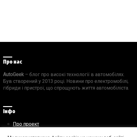
Про нас
AutoGeek
– блог про високі технології в автомобілях.
Був створений у 2013 році. Новини про електромобілі,
гібриди і пристрої, що спрощують життя автомобіліста.
Інфо
Про проект
Реклама на сайті