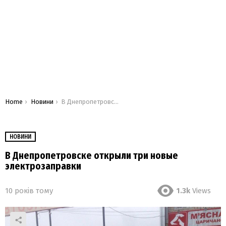
You are here:
Home
Новини
В Днепропетровске открыли три новые электрозаправки
НОВИНИ
В Днепропетровске открыли три новые
электрозаправки
10 років тому
1.3k
Views