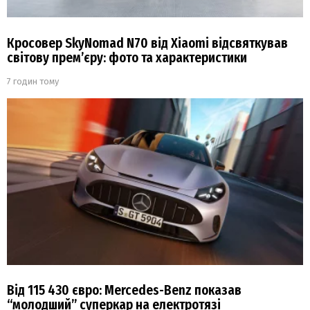
Кросовер SkyNomad N70 від Xiaomi відсвяткував
світову прем’єру: фото та характеристики
7 годин тому
Від 115 430 євро: Mercedes-Benz показав
“молодший” суперкар на електротязі