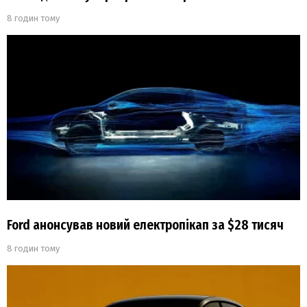
8 годин тому
Ford анонсував новий електропікап за $28 тисяч
8 годин тому