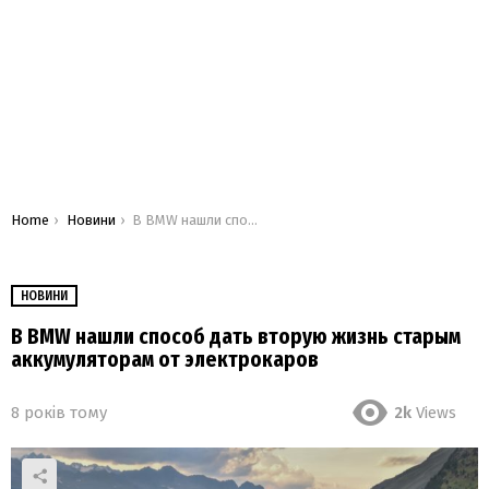
You are here:
Home
Новини
В BMW нашли способ дать вторую жизнь старым аккумуляторам от электрокаров
НОВИНИ
В BMW нашли способ дать вторую жизнь старым
аккумуляторам от электрокаров
8 років тому
2k
Views