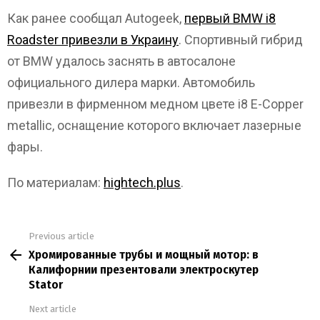
Как ранее сообщал Autogeek,
первый BMW i8
Roadster привезли в Украину
. Спортивный гибрид
от BMW удалось заснять в автосалоне
официального дилера марки.
Автомобиль
привезли в фирменном медном цвете i8 E-Copper
metallic, оснащение которого включает лазерные
фары.
По материалам:
hightech.plus
.
Previous article
See
Хромированные трубы и мощный мотор: в
more
Калифорнии презентовали электроскутер
Stator
Next article