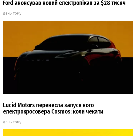
Ford анонсував новий електропікап за $28 тисяч
день тому
Lucid Motors перенесла запуск ного
електрокросовера Cosmos: коли чекати
день тому