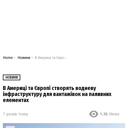
You are here:
Home
Новини
В Америці та Європі створять водневу інфраструктуру для вантажівок на паливних елементах
НОВИНИ
В Америці та Європі створять водневу
інфраструктуру для вантажівок на паливних
елементах
7 років тому
1.3k
Views