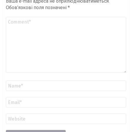
Ваша e-mail адреса не оприлюднюватиметься.
Обов’язкові поля позначені
*
Коментар
*
Ім'я
*
Email
*
Сайт