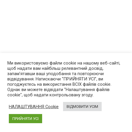
Ми використовуємо файли cookie на нашому веб-сайті,
щоб надати вам найбільш релевантний досвід,
запам’ятавши ваші уподобання та повторюючи
відвідування. Натискаючи “ПРИЙНЯТИ УСІ”, ви
погоджуєтесь на використання ВСІХ файлів cookie.
Про нас
Однак ви можете відвідати "Налаштування файлів
cookie", щоб надати контрольовану згоду.
AutoGeek
– блог про високі технології в автомобілях.
Був створений у 2013 році. Новини про електромобілі,
НАЛАШТУВАННЯ Cookie
ВІДМОВИТИ УСІМ
гібриди і пристрої, що спрощують життя автомобіліста.
ПРИЙНЯТИ УСІ