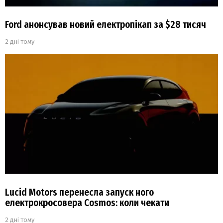
Ford анонсував новий електропікап за $28 тисяч
2 дні тому
Lucid Motors перенесла запуск ного
електрокросовера Cosmos: коли чекати
2 дні тому