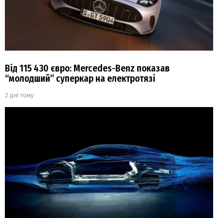
Від 115 430 євро: Mercedes-Benz показав
“молодший” суперкар на електротязі
2 дні тому