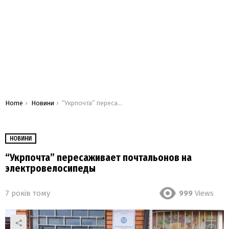
You are here:
Home
Новини
“Укрпочта” пересаживает почтальонов на электровелосипеды
НОВИНИ
“Укрпочта” пересаживает почтальонов на
электровелосипеды
7 років тому
999
Views