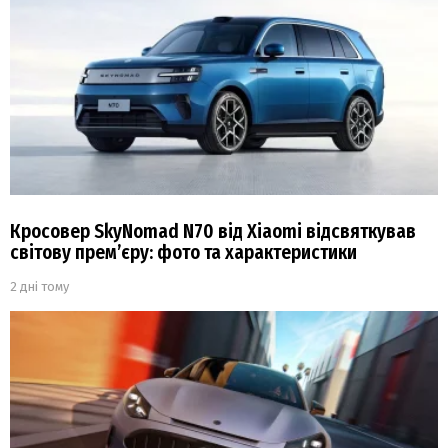
Кросовер SkyNomad N70 від Xiaomi відсвяткував
світову прем’єру: фото та характеристики
2 дні тому