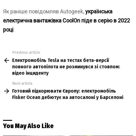
Як раніше повідомляв Autogeek,
українська
електрична вантажівка CoolOn піде в серію в 2022
році
.
Previous article
See
Електромобіль Tesla на тестах бета-версії
more
повного автопілота не розминувся зі стовпом:
відео інциденту
Next article
Готовий підкорювати Європу: електромобіль
Fisker Ocean дебютує на автосалоні у Барселоні
You May Also Like