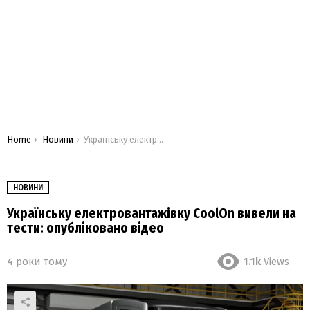
You are here:
Home
Новини
Українську електровантажівку CoolOn вивели на тести: опубліковано відео
НОВИНИ
Українську електровантажівку CoolOn вивели на
тести: опубліковано відео
4 роки тому
1.1k
Views