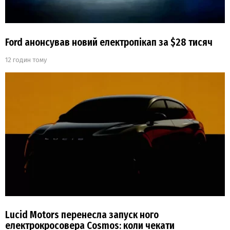
Ford анонсував новий електропікап за $28 тисяч
12 годин тому
Lucid Motors перенесла запуск ного
електрокросовера Cosmos: коли чекати