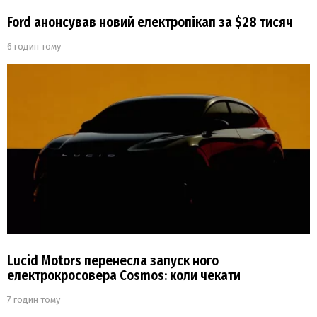
Ford анонсував новий електропікап за $28 тисяч
6 годин тому
Lucid Motors перенесла запуск ного
електрокросовера Cosmos: коли чекати
7 годин тому