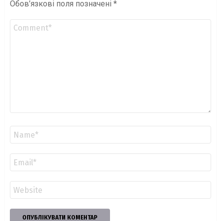
Обов’язкові поля позначені
*
Коментар
*
Ім'я
*
Email
*
Сайт