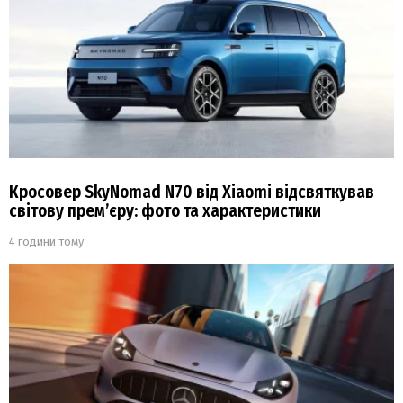
Кросовер SkyNomad N70 від Xiaomi відсвяткував
світову прем’єру: фото та характеристики
4 години тому