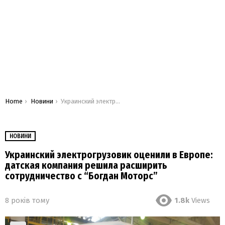
You are here:
Home
Новини
Украинский электрогрузовик оценили в Европе: датская компания решила расширить сотрудничество с “Богдан Моторс”
НОВИНИ
Украинский электрогрузовик оценили в Европе:
датская компания решила расширить
сотрудничество с “Богдан Моторс”
8 років тому
1.8k
Views