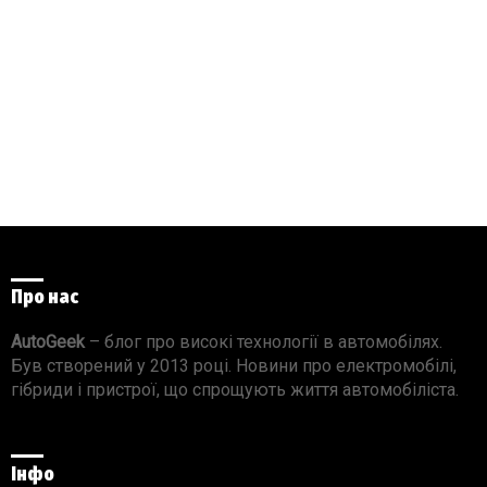
Про нас
AutoGeek
– блог про високі технології в автомобілях.
Був створений у 2013 році. Новини про електромобілі,
гібриди і пристрої, що спрощують життя автомобіліста.
Інфо