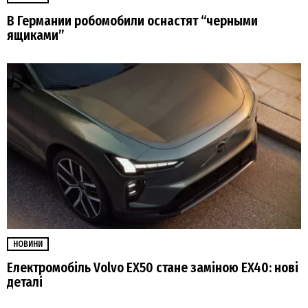
В Германии робомобили оснастят “черными
ящиками”
НОВИНИ
Електромобіль Volvo EX50 стане заміною EX40: нові
деталі