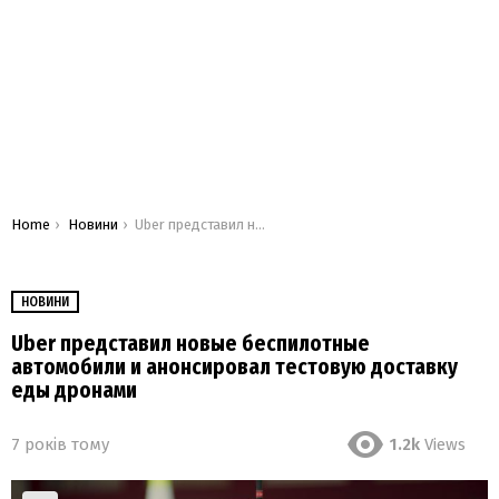
You are here:
Home
Новини
Uber представил новые беспилотные автомобили и анонсировал тестовую доставку еды дронами
НОВИНИ
Uber представил новые беспилотные
автомобили и анонсировал тестовую доставку
еды дронами
7 років тому
1.2k
Views