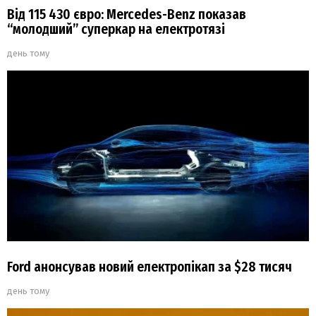
Від 115 430 євро: Mercedes-Benz показав
“молодший” суперкар на електротязі
день тому
Ford анонсував новий електропікап за $28 тисяч
день тому