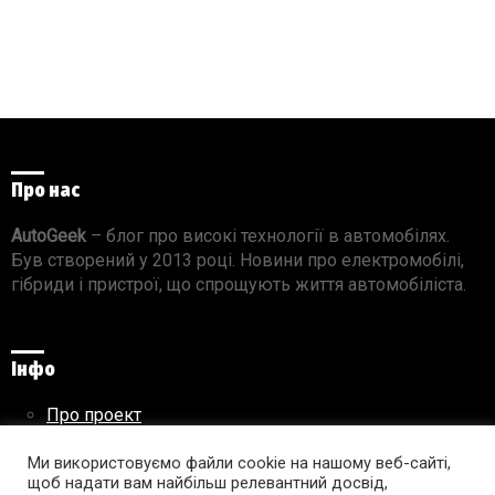
Про нас
AutoGeek
– блог про високі технології в автомобілях.
Був створений у 2013 році. Новини про електромобілі,
гібриди і пристрої, що спрощують життя автомобіліста.
Інфо
Про проект
Реклама на сайті
Ми використовуємо файли cookie на нашому веб-сайті,
Правила використання матеріалів
щоб надати вам найбільш релевантний досвід,