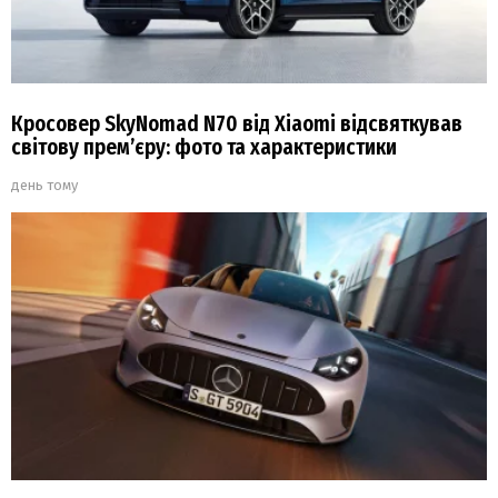
Кросовер SkyNomad N70 від Xiaomi відсвяткував
світову прем’єру: фото та характеристики
день тому