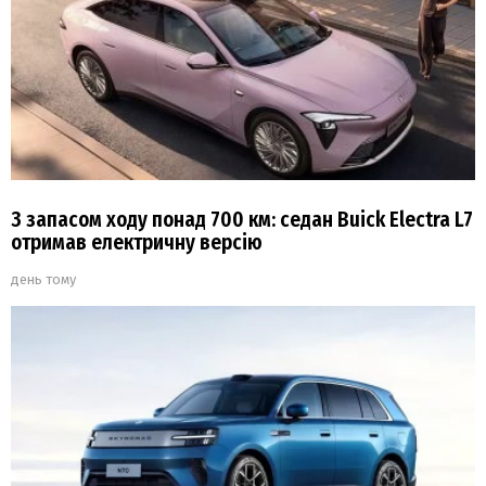
З запасом ходу понад 700 км: седан Buick Electra L7
отримав електричну версію
день тому