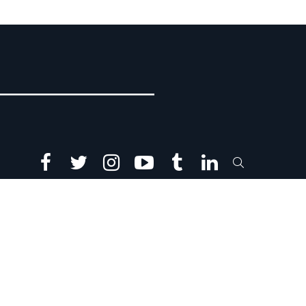
facebook
twitter
instagram
youtube
tumblr
linkedin
SEARCH