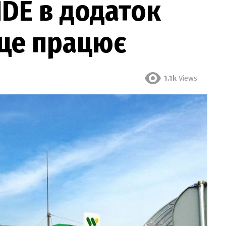
IDE в додаток
 це працює
1.1k
Views