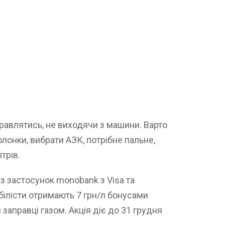
правлятись, не виходячи з машини. Варто
лонки, вибрати АЗК, потрібне пальне,
трів.
ез застосунок monobank з Visa та
ілісти отримають 7 грн/л бонусами
 заправці газом. Акція діє до 31 грудня