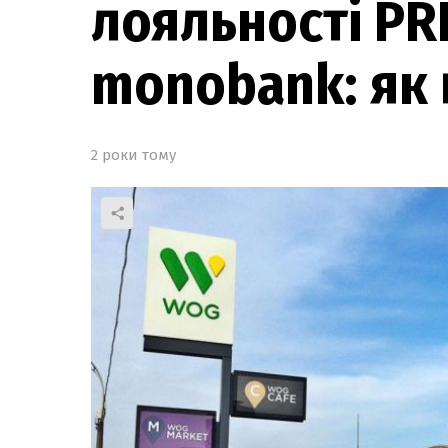
лояльності PR
monobank: як
2 роки тому