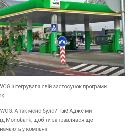
OG інтегрувала свій застосунок програми
nk.
WOG. А так моно було? Так! Адже ми
від Monobank, щоб ти заправлявся ще
начають у компанії.