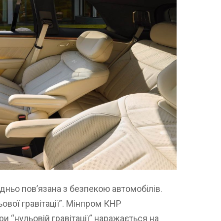
ньо пов’язана з безпекою автомобілів.
ової гравітації”. Мінпром КНР
и “нульовій гравітації” наражається на