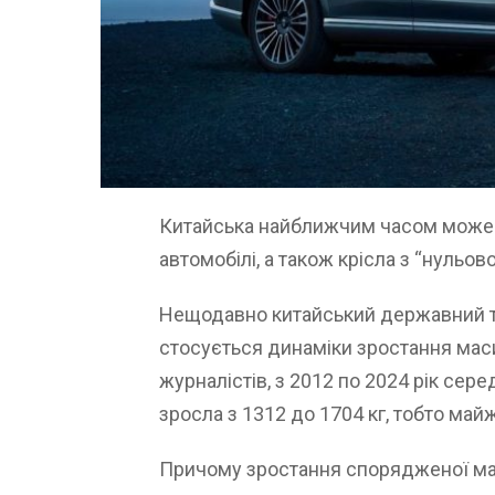
Китайська найближчим часом може з
автомобілі, а також крісла з “нульо
Нещодавно китайський державний те
стосується динаміки зростання маси
журналістів, з 2012 по 2024 рік сер
зросла з 1312 до 1704 кг, тобто майж
Причому зростання спорядженої ма