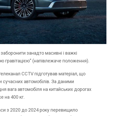
аборонити занадто масивні і важкі
вою гравітацією” (напівлежаче положення).
леканал CCTV підготував матеріал, що
 сучасних автомобілів. За даними
едня вага автомобіля на китайських дорогах
е на 400 кг.
си з 2020 до 2024 року перевищило