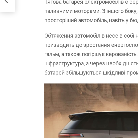
Тягова батарея електромобілів є с
паливними моторами. З іншого боку,
просторіший автомобіль, навіть у б
Обтяження автомобілів несе в собі н
призводить до зростання енергосп
гальм, а також погіршує керованість
інфраструктура, а через необхідніс
батарей збільшуються шкідливі про