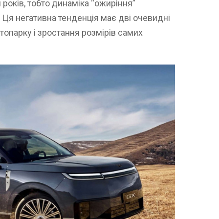
 років, тобто динаміка “ожиріння”
 Ця негативна тенденція має дві очевидні
топарку і зростання розмірів самих