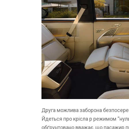
Друга можлива заборона безпосеред
Йдеться про крісла p режимом “нуль
обґрунтовано вважає, що пасажир пр