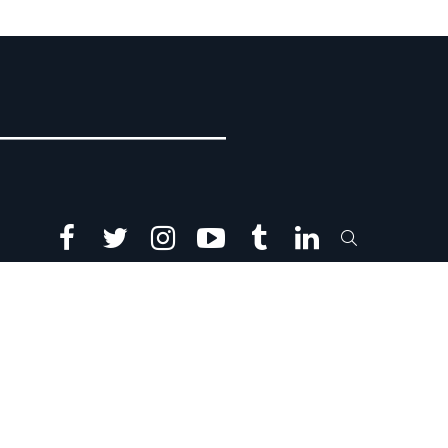
facebook
twitter
instagram
youtube
tumblr
linkedin
SEARCH