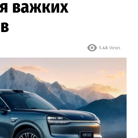
я важких
ів
1.4k
Views