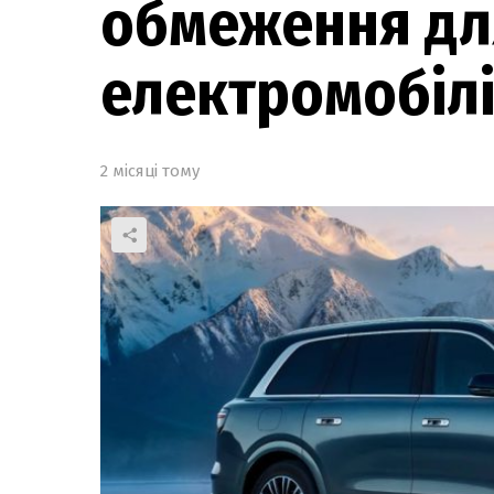
обмеження дл
електромобіл
2 місяці тому