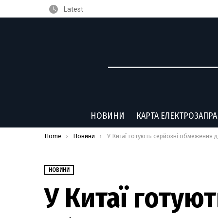
Latest
НОВИНИ
КАРТА ЕЛЕКТРОЗАПР
You are here:
Home
Новини
У Китаї готують серйозні обмеження для важких електромобіл
НОВИНИ
У Китаї готуют