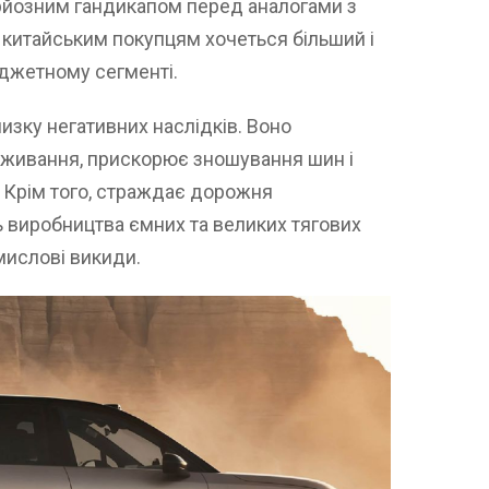
ерйозним гандикапом перед аналогами з
 китайським покупцям хочеться більший і
юджетному сегменті.
изку негативних наслідків. Воно
оживання, прискорює зношування шин і
. Крім того, страждає дорожня
ть виробництва ємних та великих тягових
мислові викиди.