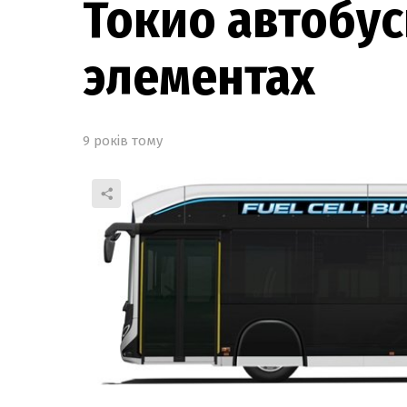
Токио автобу
элементах
9 років тому