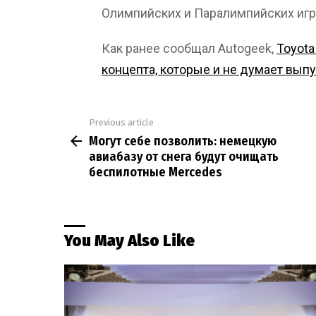
Олимпийских и Паралимпийских игр 
Как ранее сообщал Autogeek,
Toyota
концепта, которые и не думает вып
Previous article
See
Могут себе позволить: немецкую
more
авиабазу от снега будут очищать
беспилотные Mercedes
You May Also Like