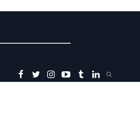
facebook
twitter
instagram
youtube
tumblr
linkedin
SEARCH