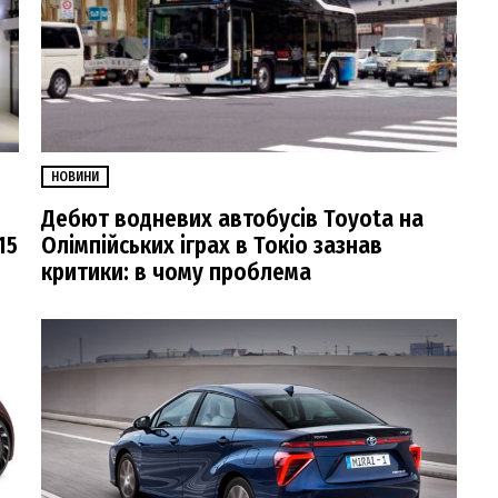
НОВИНИ
Дебют водневих автобусів Toyota на
15
Олімпійських іграх в Токіо зазнав
критики: в чому проблема