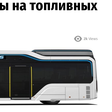
сы на топливных
2k
Views