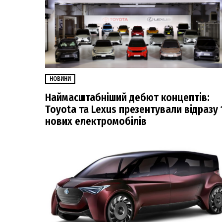
НОВИНИ
Наймасштабніший дебют концептів:
Toyota та Lexus презентували відразу 
нових електромобілів