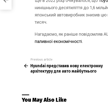
Ще в 2022 році очікувалося, що
Toyo
нинішнього десятиліття до 1,6 мільйо
японський автовиробник знизив цю п
тисяч.
Нагадаємо, як раніше повідомляв 
паливної економічності
.
Previous article
See
Hyundai представив нову електронну
more
архітектуру для авто майбутнього
You May Also Like