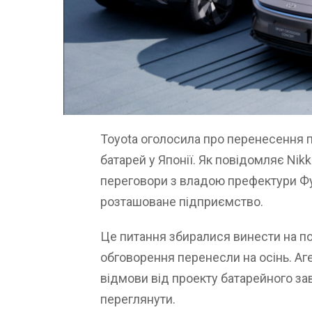
Toyota оголосила про перенесення 
батарей у Японії. Як повідомляє Nikke
переговори з владою префектури Фук
розташоване підприємство.
Це питання збиралися винести на пор
обговорення перенесли на осінь. Аге
відмови від проекту батарейного за
переглянути.