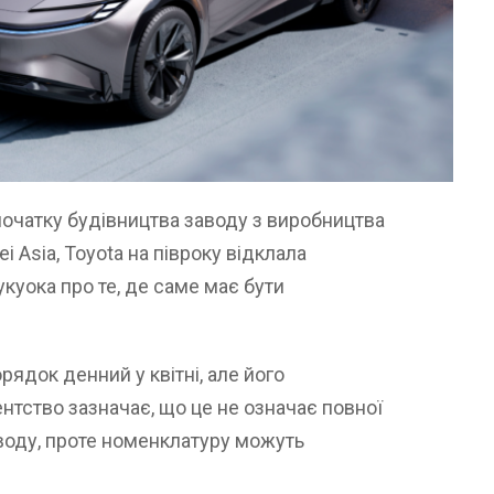
початку будівництва заводу з виробництва
i Asia, Toyota на півроку відклала
уока про те, де саме має бути
ядок денний у квітні, але його
нтство зазначає, що це не означає повної
воду, проте номенклатуру можуть