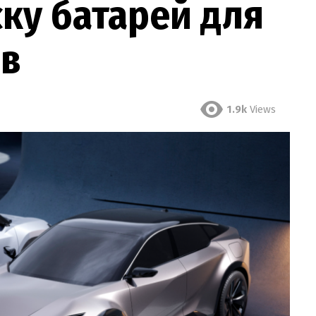
ску батарей для
ів
1.9k
Views