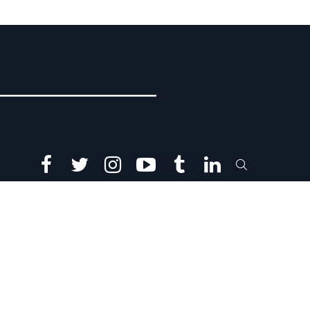
facebook
twitter
instagram
youtube
tumblr
linkedin
SEARCH