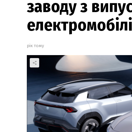
заводу з випу
електромобіл
рік тому