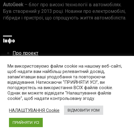
AutoGeek
– блог про високі технології в автомобілях.
Був створений у 2013 році. Новини про електромобілі,
гібриди і пристрої, що спрощують життя автомобіліста.
Інфо
Про проект
Реклама на сайті
Ми використовуємо файли cookie на нашому веб-сайті,
Правила використання матеріалів
щоб надати вам найбільш релевантний досвід,
запам’ятавши ваші уподобання та повторюючи
відвідування. Натискаючи “ПРИЙНЯТИ УСІ”, ви
погоджуєтесь на використання ВСІХ файлів cookie.
Підпишись на AutoGeek!
Однак ви можете відвідати "Налаштування файлів
cookie", щоб надати контрольовану згоду.
facebook
twitter
instagram
youtube
tumblr
linkedin
НАЛАШТУВАННЯ Cookie
ВІДМОВИТИ УСІМ
ПРИЙНЯТИ УСІ