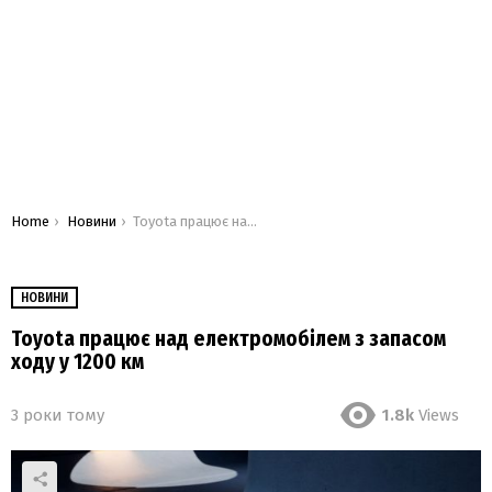
You are here:
Home
Новини
Toyota працює над електромобілем з запасом ходу у 1200 км
НОВИНИ
Toyota працює над електромобілем з запасом
ходу у 1200 км
3 роки тому
1.8k
Views