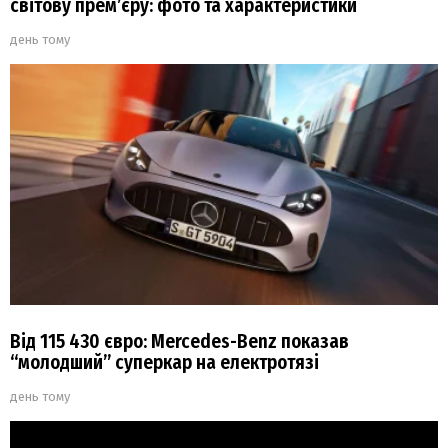
світову прем’єру: фото та характеристики
день тому
Від 115 430 євро: Mercedes-Benz показав
“молодший” суперкар на електротязі
день тому