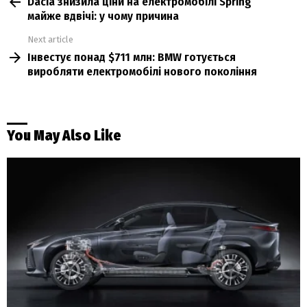
Dacia знизила ціни на електромобілі Spring
more
майже вдвічі: у чому причина
Next article
Інвестує понад $711 млн: BMW готується
виробляти електромобілі нового покоління
You May Also Like