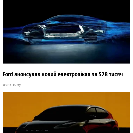
Ford анонсував новий електропікап за $28 тисяч
день тому