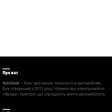
Про нас
AutoGeek
– блог про високі технології в автомобілях.
Був створений у 2013 році. Новини про електромобілі,
гібриди і пристрої, що спрощують життя автомобіліста.