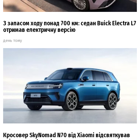
З запасом ходу понад 700 км: седан Buick Electra L7
отримав електричну версію
день тому
Кросовер SkyNomad N70 від Xiaomi відсвяткував