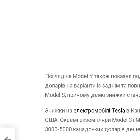
Погляд на Model Y також показує под
доларів на варіанти із заднім та по
Model S, причому деякі знижки стан
Знижки на
електромобілі Tesla
в Кан
США. Окремі екземпляри Model 3 і 
3000-5000 канадських доларів деше