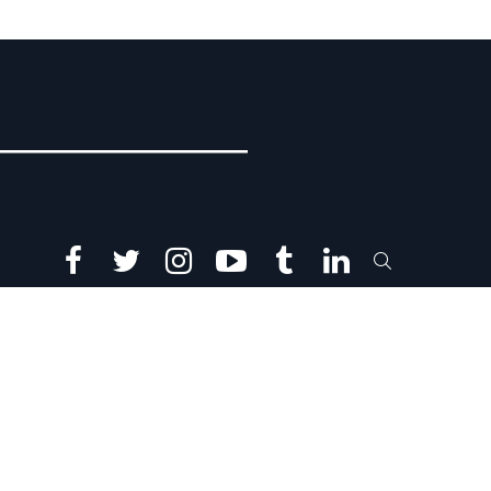
facebook
twitter
instagram
youtube
tumblr
linkedin
SEARCH