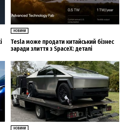
НОВИНИ
і
Tesla може продати китайський бізнес
заради злиття з SpaceX: деталі
НОВИНИ