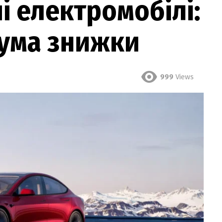
і електромобілі:
сума знижки
999
Views