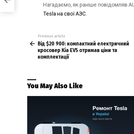
Нагадаємо, як раніше повідомляв 
Tesla на свої АЗС
.
Previous article
See
Від $20 900: компактний електричний
more
кросовер Kia EV5 отримав ціни та
комплектації
You May Also Like