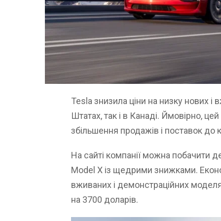
Tesla знизила ціни на низку нових і
Штатах, так і в Канаді. Ймовірно, цей
збільшення продажів і поставок до к
На сайті компанії можна побачити де
Model X із щедрими знижками. Еконо
вживаних і демонстраційних моделях
на 3700 доларів.