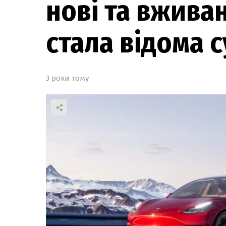
нові та вживан
стала відома 
3 роки тому