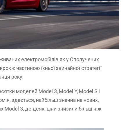
 вживаних електромобілів як у Сполучених
 крок є частиною їхньої звичайної стратегії
інця року.
сятки моделей Model 3, Model Y, Model S і
мія, здається, найбільш значна на нових,
 Model 3, де деякі ціни знизили більш ніж