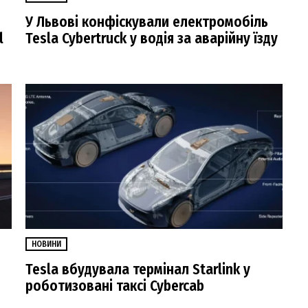
У Львові конфіскували електромобіль
l
Tesla Cybertruck у водія за аварійну їзду
НОВИНИ
Tesla вбудувала термінал Starlink у
роботизовані таксі Cybercab