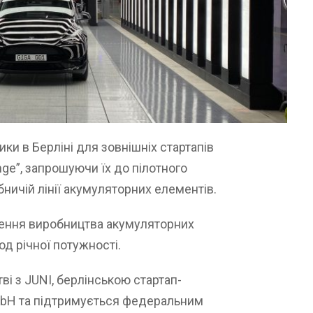
ики в Берліні для зовнішніх стартапів
nge”, запрошуючи їх до пілотного
бничій лінії акумуляторних елементів.
ьшення виробництва акумуляторних
д річної потужності.
і з JUNI, берлінською стартап-
bH та підтримується федеральним