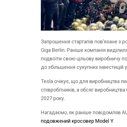
Запрошення стартапів пов’язане з р
Giga Berlin. Раніше компанія виділил
подвоїти свою цільову виробничу по
до збільшення сукупних інвестицій у
Tesla очікує, що для виробництва л
співробітників, а обсяг виробництв
2027 року.
Нагадаємо, як раніше повідомляв 
подовжений кросовер Model Y
.