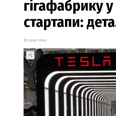
гігафабрику у 
стартапи: дета
30 днів тому