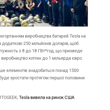
озгортанням виробництва батарей Tesla на
а додаткові 250 мільйонів доларів, щоб
тужність з 8 до 18 ГВт*год, що призведе
 виробництво клітин до 1 мільярда євро.
ише елементів знадобиться понад 1500
а буде зростати протягом першої половини
AUTOGEEK,
Tesla вивела на ринок США