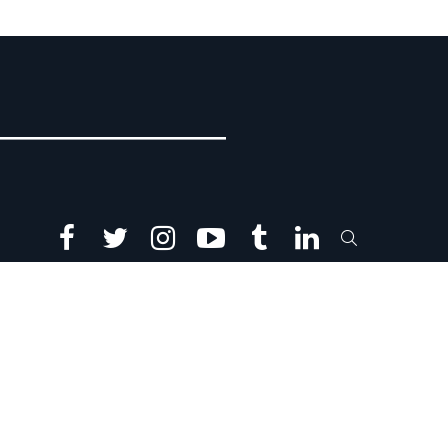
facebook
twitter
instagram
youtube
tumblr
linkedin
SEARCH