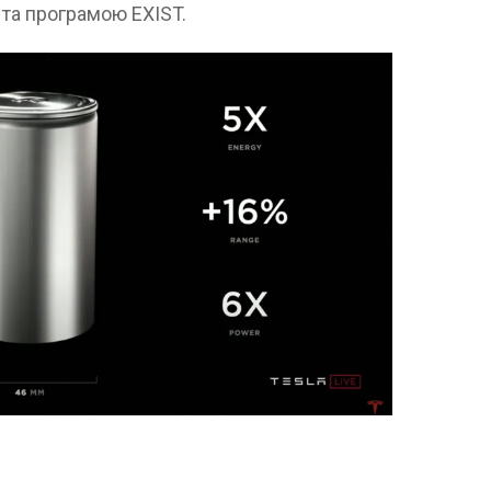
 та програмою EXIST.