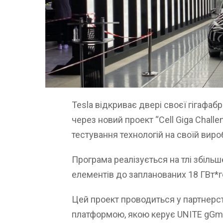
Tesla відкриває двері своєї гігафабр
через новий проект “Cell Giga Challe
тестування технологій на своїй виро
Програма реалізується на тлі збіл
елементів до запланованих 18 ГВт*го
Цей проект проводиться у партнерств
платформою, якою керує UNITE gGm