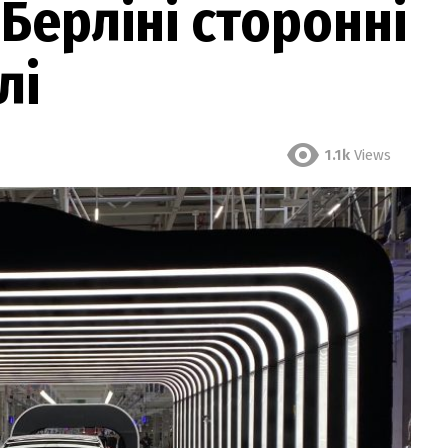
Берліні сторонні
лі
1.1k
Views