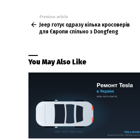
Previous article
See
Jeep готує одразу кілька кросоверів
more
для Європи спільно з Dongfeng
You May Also Like