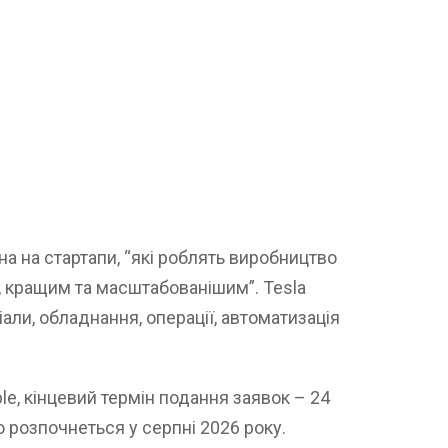
а на стартапи, “які роблять виробництво
 кращим та масштабованішим”. Tesla
іали, обладнання, операції, автоматизація
le, кінцевий термін подання заявок – 24
о розпочнеться у серпні 2026 року.