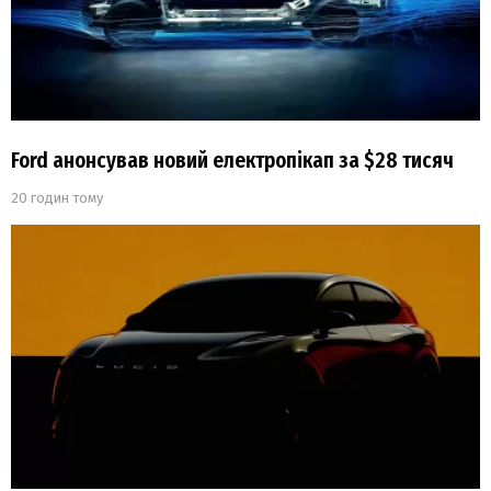
Ford анонсував новий електропікап за $28 тисяч
20 годин тому