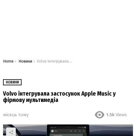
You are here:
Home
Новини
Volvo інтегрувала застосунок Apple Music у фірмову мультимедіа
НОВИНИ
Volvo інтегрувала застосунок Apple Music у
фірмову мультимедіа
місяць тому
1.5k
Views