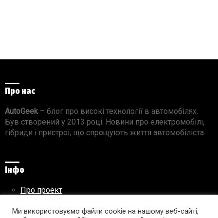
Про нас
AutoGeek
– блог про високі технології в автомобілях.
Був створений у 2013 році. Новини про електромобілі,
гібриди і пристрої, що спрощують життя автомобіліста.
Інфо
Про проект
Реклама на сайті
Ми використовуємо файли cookie на нашому веб-сайті,
Правила використання матеріалів