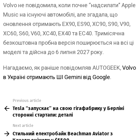
Volvo не повідомила, коли почне “надсилати” Apple
Music на існуючі автомобілі, але згадала, що
оновлення отримають EX90, ES90, XC90, S90, V90,
XC60, S60, V60, XC40, EX40 та EC40. Тримісячна
безкоштовна пробна версія поширюється на всі ці
моделі та дійсна до 6 липня 2027 року.
Нагадаємо, як раніше повідомляв AUTOGEEK,
Volvo
в Україні отримають ШІ Gemini від Google
.
Previous article
See
Tesla “запускає” на свою гігафабрику у Берліні
more
сторонні стартапи: деталі
Next article
Стильний електробайк Beachman Aviator з