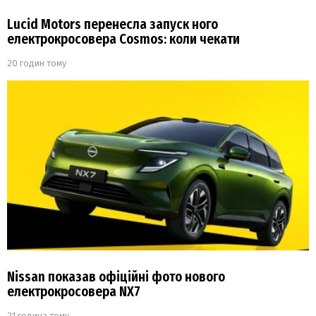
Lucid Motors перенесла запуск ного
електрокросовера Cosmos: коли чекати
20 годин тому
Nissan показав офіційні фото нового
електрокросовера NX7
21 година тому